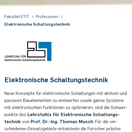
Fakultät ETIT
Professuren
Elektronische Schaltungstechnik
Elektronische Schaltungstechnik
Neue Kon­zep­te für elek­tro­ni­sche Schal­tun­gen mit ak­ti­ven und
pas­si­ven Bau­ele­men­ten zu ent­wer­fen sowie ganze Sys­te­me
mit elek­tro­ni­schen Funk­tio­nen zu op­ti­mie­ren, sind die Schwer­
punk­te des
Lehr­stuhls für Elek­tro­ni­sche Schal­tungs­
tech­nik
von
Prof. Dr.-Ing. Thomas Musch
. Für die ver­
schie­de­nen Ein­satz­ge­bie­te ent­wi­ckeln die For­scher prä­zi­se