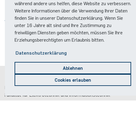
News
während andere uns helfen, diese Website zu verbessern.
Weitere Informationen über die Verwendung Ihrer Daten
Diese News existiert nicht mehr oder wurde
finden Sie in unserer Datenschutzerklärung. Wenn Sie
verschoben
unter 16 Jahre alt sind und Ihre Zustimmung zu
freiwilligen Diensten geben möchten, müssen Sie Ihre
Nutzen Sie gerne die News-Navigation, die Suche oder
Erziehungsberechtigten um Erlaubnis bitten.
das Archiv.
Datenschutzerklärung
Ablehnen
Postanschrift
Cookies erlauben
Ruhr-Universität Bochum
Fakultät für Elektrotechnik und Informationstechnik
Elektronische Schaltungstechnik
Gebäude ID, Postfach
37
Universitätsstraße 150
44801
Bochum