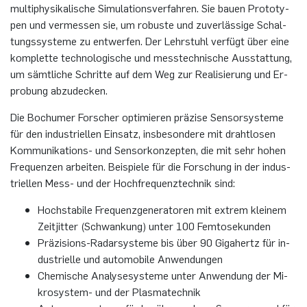
mul­ti­phy­si­ka­li­sche Si­mu­la­ti­ons­ver­fah­ren. Sie bauen Pro­to­ty­
pen und ver­mes­sen sie, um ro­bus­te und zu­ver­läs­si­ge Schal­
tungs­sys­te­me zu ent­wer­fen. Der Lehr­stuhl ver­fügt über eine
kom­plet­te tech­no­lo­gi­sche und mess­tech­ni­sche Aus­stat­tung,
um sämt­li­che Schrit­te auf dem Weg zur Rea­li­sie­rung und Er­
pro­bung ab­zu­de­cken.
Die Bo­chu­mer For­scher op­ti­mie­ren prä­zi­se Sen­sor­sys­te­me
für den in­dus­tri­el­len Ein­satz, ins­be­son­de­re mit draht­lo­sen
Kom­mu­ni­ka­ti­ons- und Sen­sor­kon­zep­ten, die mit sehr hohen
Fre­quen­zen ar­bei­ten. Bei­spie­le für die For­schung in der in­dus­
tri­el­len Mess- und der Hoch­fre­quenz­tech­nik sind:
Hoch­sta­bi­le Fre­quenz­ge­ne­ra­to­ren mit ex­trem klei­nem
Zeit­jit­ter (Schwan­kung) unter 100 Fem­to­se­kun­den
Prä­zi­si­ons-Ra­dar­sys­te­me bis über 90 Gi­ga­hertz für in­
dus­tri­el­le und au­to­mo­bi­le An­wen­dun­gen
Che­mi­sche Ana­ly­se­sys­te­me unter An­wen­dung der Mi­
kro­sys­tem- und der Plas­ma­tech­nik