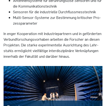
An­ten­nen­sys­te­me für be­rüh­rungs­lo­se Sen­so­ren und für
die Kom­mu­ni­ka­ti­ons­tech­nik
Sen­so­ren für die in­dus­tri­el­le Durch­fluss­mess­tech­nik
Mul­ti-Sen­sor-Sys­te­me zur Be­stim­mung kri­ti­scher Pro­
zess­pa­ra­me­ter
In enger Ko­ope­ra­ti­on mit In­dus­trie­part­nern und in ge­för­der­ten
Ver­bund­for­schungs­vor­ha­ben ar­bei­ten die For­scher an die­sen
Pro­jek­ten. Die star­ke ex­pe­ri­men­tel­le Aus­rich­tung des Lehr­
stuhls er­mög­licht viel­fäl­ti­ge in­ter­dis­zi­pli­nä­re Ver­knüp­fun­gen
in­ner­halb der Fa­kul­tät und dar­über hin­aus.