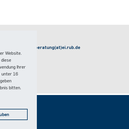
Kontakt
E-Mail:
studienberatung(at)ei.rub.de
er Website.
 diese
wendung Ihrer
e unter 16
 geben
nis bitten.
Social Media
auben