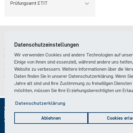
Prüfungsamt ETIT
Postanschrift
Datenschutzeinstellungen
Ruhr-Universität Bochum
Wir verwenden Cookies und andere Technologien auf unser
Fakultät für Elektrotechnik und Informationstechnik
Einige von ihnen sind essenziell, während andere uns helfen,
Studienfachberatung
Website zu verbessern. Weitere Informationen über die Ver
Gebäude ID, Postfach
11
Daten finden Sie in unserer Datenschutzerklärung. Wenn Si
Universitätsstraße 150
Jahre alt sind und Ihre Zustimmung zu freiwilligen Diensten
44801
Bochum
möchten, müssen Sie Ihre Erziehungsberechtigten um Erlaub
Datenschutzerklärung
Ablehnen
Cookies erl
© 2026