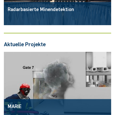
Ra­dar­ba­sier­te Mi­nen­de­tek­ti­on
Aktuelle Projekte
MARIE