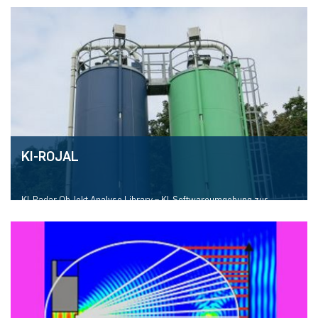
Mehr erfahren
KI-ROJAL
KI-Radar ObJekt Analyse Library – KI-Softwareumgebung zur
erweiterten Objektanalyse mittels FMCW-Radar
Mehr erfahren