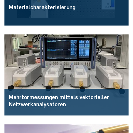
Ma­te­ri­al­cha­rak­te­ri­sie­rung
Mehrtor­mes­sun­gen mit­tels vek­to­ri­el­ler
Netz­werkana­ly­sa­to­ren