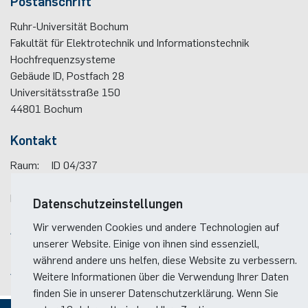
Postanschrift
Ruhr-Universität Bochum
Fakultät für Elektrotechnik und Informationstechnik
Hochfrequenzsysteme
Gebäude ID, Postfach
28
Universitätsstraße 150
44801
Bochum
Kontakt
Raum:
ID 04/337
Telefon:
(+49)(0)234 / 32 - 29319
E-Mail:
silke.sauer(at)rub.de
Datenschutzeinstellungen
Wir verwenden Cookies und andere Technologien auf
Anreise
unserer Website. Einige von ihnen sind essenziell,
Lageplan der Fakultät
während andere uns helfen, diese Website zu verbessern.
Anreise zum RUB-Campus
Weitere Informationen über die Verwendung Ihrer Daten
finden Sie in unserer Datenschutzerklärung. Wenn Sie