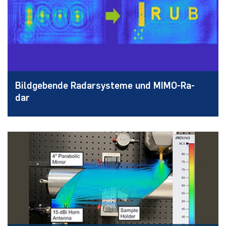
Bild­ge­ben­de Ra­dar­sys­te­me und MI­MO-Ra­
dar