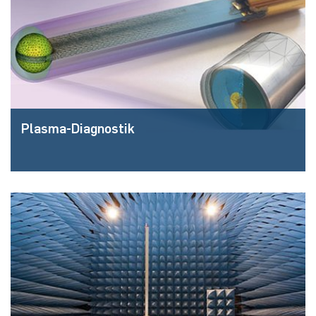
Plas­ma-Dia­gnos­tik