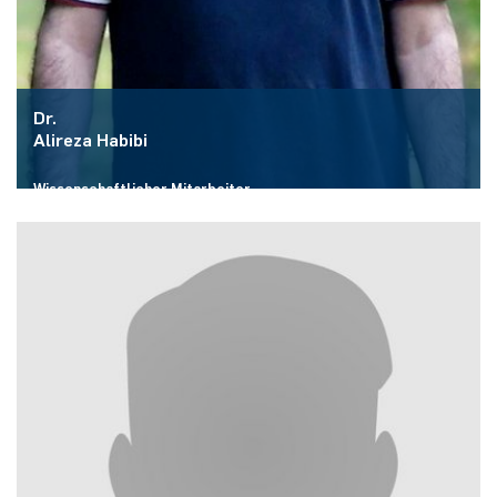
Dr.
Alireza Habibi
Wissenschaftlicher Mitarbeiter
Raum:
ID 2/415
E-Mail:
alireza.habibi@rub.de
Mehr zur Person