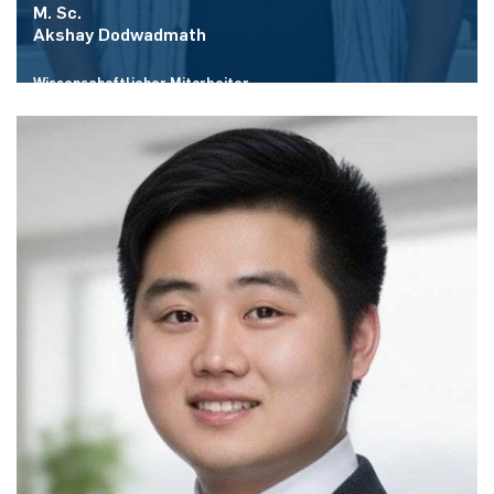
M. Sc.
Akshay Dodwadmath
Wissenschaftlicher Mitarbeiter
Raum:
ID 2/409
E-Mail:
akshay.dodwadmath@rub.de
Mehr zur Person