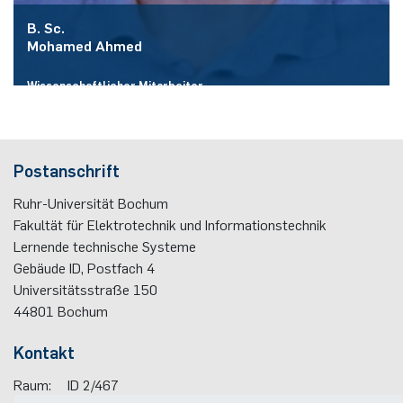
B. Sc.
Mohamed Ahmed
Wissenschaftlicher Mitarbeiter
Raum:
ID 2/411
E-Mail:
Mohamed.
Ahmed
@edu.ruhr-uni-bochum.de
Postanschrift
Mehr zur Person
Ruhr-Universität Bochum
Fakultät für Elektrotechnik und Informationstechnik
Lernende technische Systeme
Gebäude ID, Postfach
4
Universitätsstraße 150
44801
Bochum
Kontakt
Raum:
ID 2/467