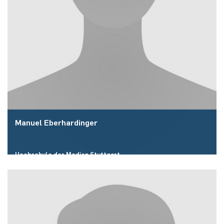
Manuel Eberhardinger
Hochschule der Medien Stuttgart
Fakultät für Informatik – RUB
Email:
eberhardinger(at)hdm-stuttgart.de
Mehr zur Person