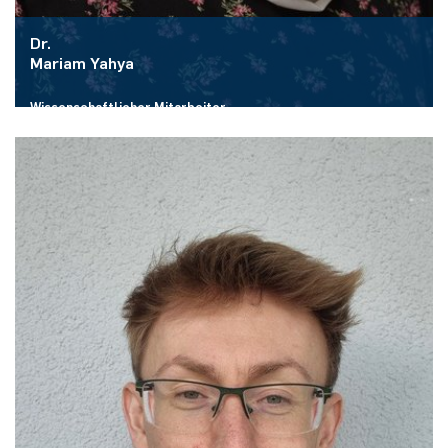
Dr.
Mariam Yahya
Wissenschaftlicher Mitarbeiter
Raum:
ID 2/457
E-Mail:
Mariam.Yahya
@rub.de
Mehr zur Person