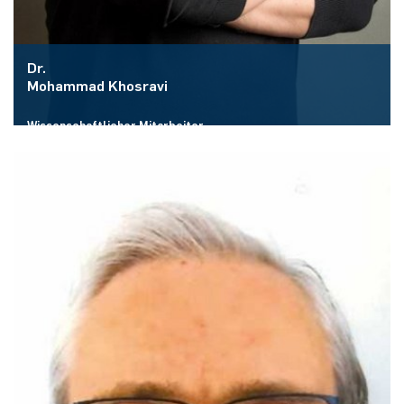
Dr.
Mohammad Khosravi
Wissenschaftlicher Mitarbeiter
Raum:
ID 2/463
E-Mail:
mohammad.khosravi@rub.de
Mehr zur Person