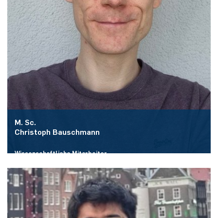
M. Sc.
Christoph Bauschmann
Wissenschaftliche Mitarbeiter
Raum:
ID 2/461
E-Mail:
christoph.bauschmann@rub.de
Mehr zur Person