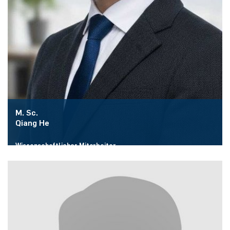
M. Sc.
Qiang He
Wissenschaftlicher Mitarbeiter
Raum:
ID 2/457
E-Mail:
qiang.he@rub.de
Mehr zur Person