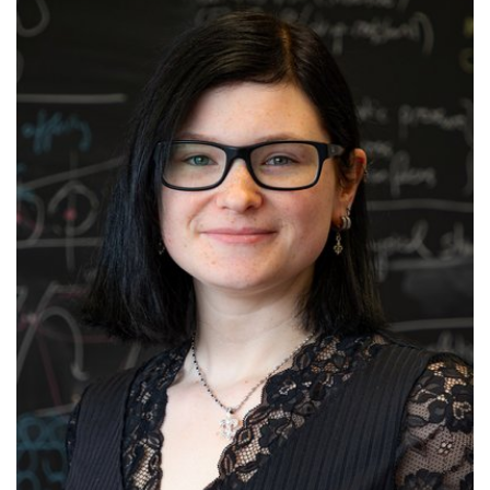
(+49)(0)234 / 32 - 12777
E-Mail:
setareh.maghsudi(at)rub.de
Mehr zur Person