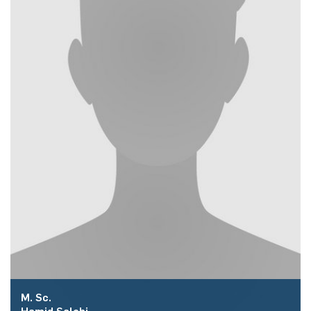
M. Sc.
Hamid Salehi