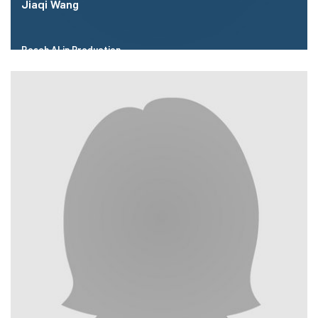
Jiaqi Wang
Bosch AI in Production
Email:
Jiaqi.Wang5(at)de.bosch.com
Mehr zur Person