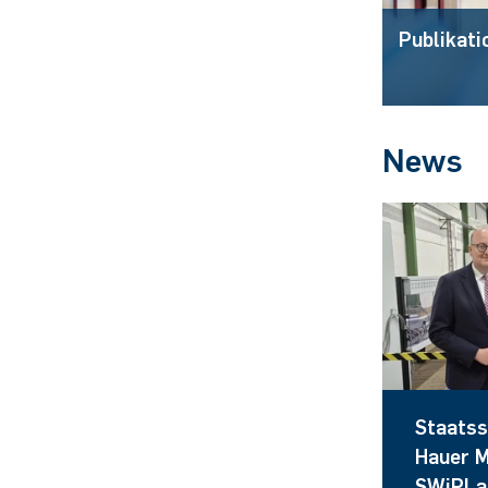
Publikati
News
Staatss
Hauer 
SWiPLa