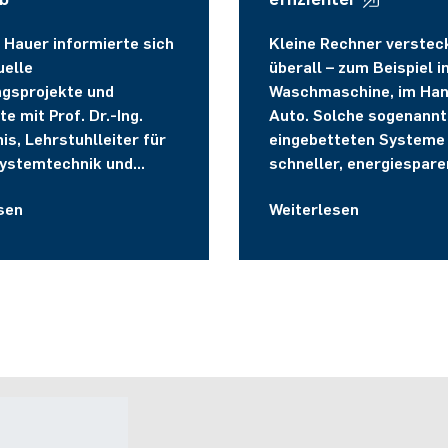
 Hauer informierte sich
Kleine Rechner verstec
uelle
überall – zum Beispiel i
gsprojekte und
Waschmaschine, im Han
te mit Prof. Dr.-Ing.
Auto. Solche sogenann
is, Lehrstuhlleiter für
eingebetteten Systeme
ystemtechnik und
schneller, energiespar
smechatronik über die
kostengünstiger zu mac
sen
Weiterlesen
 Agenda des Bundes.
das erklärte Ziel von Pro
Akash Kumar. Seit 1. Ap
leitet er den Lehrstuhl
Eingebettete Systeme a
Fakultät für Elektrotec
Informationstechnik de
Universität Bochum.
Kontakt