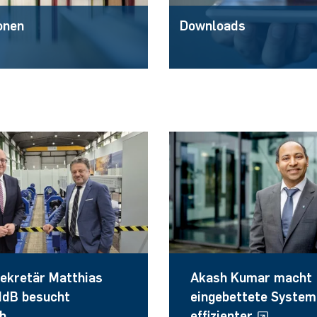
onen
Downloads
ekretär Matthias
Akash Kumar macht
MdB besucht
eingebettete System
b
effizienter