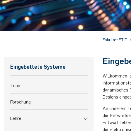
Fakultät ETIT
Eingeb
Eingebettete Systeme
Willkommen a
Informationst
Team
dynamisches 
Designs einge
Forschung
An unserem Leh
die Entwurfsa
Lehre
Entwurf fehle
die elektroni