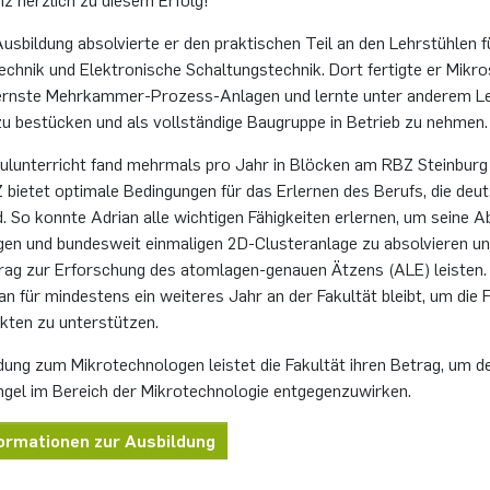
sbildung absolvierte er den praktischen Teil an den Lehrstühlen f
chnik und Elektronische Schaltungstechnik. Dort fertigte er Mikr
rnste Mehrkammer-Prozess-Anlagen und lernte unter anderem Le
zu bestücken und als vollständige Baugruppe in Betrieb zu nehmen.
ulunterricht fand mehrmals pro Jahr in Blöcken am RBZ Steinburg 
 bietet optimale Bedingungen für das Erlernen des Berufs, die deu
nd. So konnte Adrian alle wichtigen Fähigkeiten erlernen, um seine 
igen und bundesweit einmaligen 2D-Clusteranlage zu absolvieren un
trag zur Erforschung des atomlagen-genauen Ätzens (ALE) leisten.
an für mindestens ein weiteres Jahr an der Fakultät bleibt, um die
ekten zu unterstützen.
dung zum Mikrotechnologen leistet die Fakultät ihren Betrag, um d
gel im Bereich der Mikrotechnologie entgegenzuwirken.
formationen zur Ausbildung