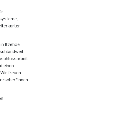
ür
osysteme,
iterkarten
in Itzehoe
tschlandweit
Abschlussarbeit
d einen
 Wir freuen
 Forscher*innen
en