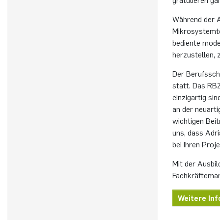
Während der Au
Mikrosystemte
bediente mode
herzustellen, 
Der Berufssch
statt. Das RBZ
einzigartig si
an der neuart
wichtigen Bei
uns, dass Adri
bei Ihren Proj
Mit der Ausbil
Fachkräfteman
Weitere In