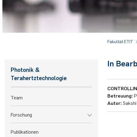
Fakultät ETIT
In Bear
Photonik &
Terahertztechnologie
CONTROLLIN
Be­treu­ung:
P
Team
Autor:
Sakshi 
Forschung
Publikationen