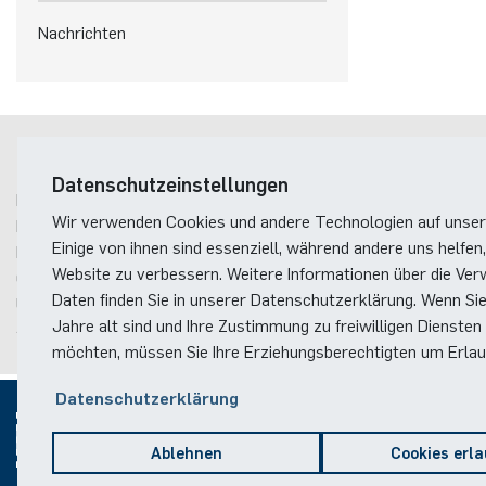
Nachrichten
Postanschrift
Datenschutzeinstellungen
Ruhr-Universität Bochum
Wir verwenden Cookies und andere Technologien auf unser
Fakultät für Elektrotechnik und Informationstechnik
Einige von ihnen sind essenziell, während andere uns helfen,
Photonik & Terahertztechnologie
Website zu verbessern. Weitere Informationen über die Ver
Gebäude ID, Postfach
16
Daten finden Sie in unserer Datenschutzerklärung. Wenn Si
Universitätsstraße 150
Jahre alt sind und Ihre Zustimmung zu freiwilligen Diensten
44801
Bochum
möchten, müssen Sie Ihre Erziehungsberechtigten um Erlaub
Datenschutzerklärung
Ablehnen
Cookies erl