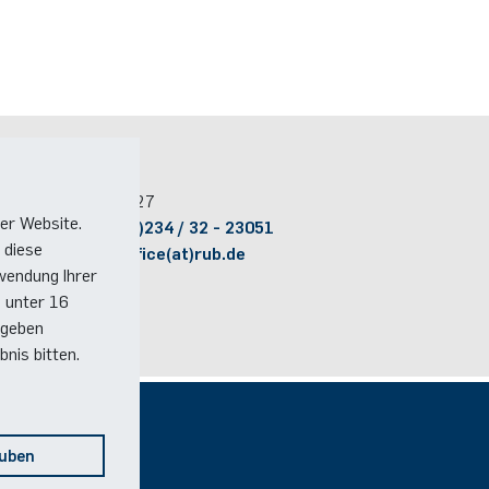
Kontakt
Raum:
ID 04/327
er Website.
Telefon:
(+49)(0)234 / 32 - 23051
 diese
E-Mail:
ptt+office(at)rub.de
wendung Ihrer
e unter 16
 geben
nis bitten.
Social Media
auben