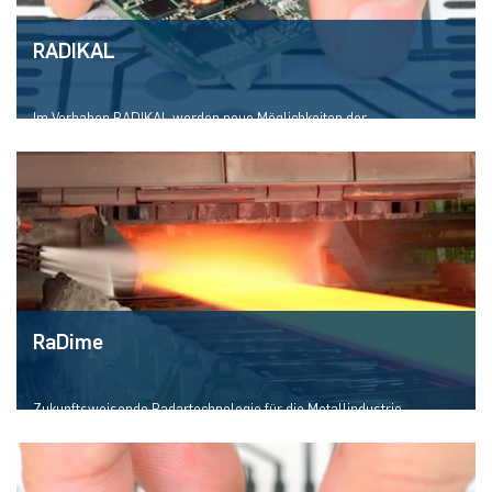
RADIKAL
Im Vorhaben RADIKAL werden neue Möglichkeiten der
Flexibilisierung und Absicherung von Drohnen in der Logistik durch
den Einsatz fortschrittlicher Radarsensorik und Kameras in KI-
basierten Sensorfusionsmodellen erforscht.
RaDime
Zukunftsweisende Radartechnologie für die Metallindustrie