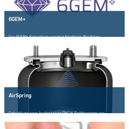
6GEM+
Das 6GEM+-Konsortium vereint in Nordrhein-Westfalen
wissenschaftliche Exzellenz und Mobilfunkexpertise auf Netzwerk-,
Material-, Komponenten-/Mikrochip- und Modulebene. Verfolgt wird
ein ganzheitlicher Ansatz von der Produktion über die Logistik bis hin
zum Menschen mit seinen Bedürfnissen nach Selbstbestimmung,
Privatsphäre und Sicherheit in Zeiten des Klimawandels.
AirSpring
Entwicklung eines hochpräzisen FMCW-Radarsystems zur
berührungslosen Höhenmessung in Luftfedern.