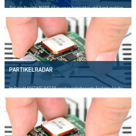
Ziel des Pro­jekts MARIE ist es einen kom­pak­ten und damit mo­bi­len
Ma­te­ri­al­de­tek­tor mit in­te­grier­ter Sub-Mil­li­me­ter­wel­len-Elek­tro­nik zu
ent­wi­ckeln, der in der Lage ist „on the fly“ die Ma­te­ri­al­ei­gen­schaf­ten
ver­schie­dens­ter Ob­jek­te zu de­tek­tie­ren.
PARTIKELRADAR
Im Projekt PARTIKELRADAR werden radarbasierte Systeme für die
Charakterisierung von Partikelströmen erforscht.