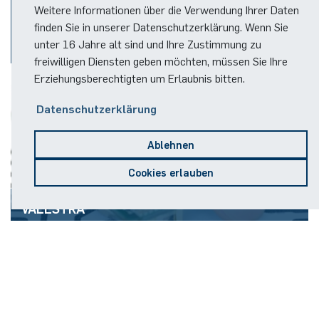
Weitere Informationen über die Verwendung Ihrer Daten
terahertz.NRW
finden Sie in unserer Datenschutzerklärung. Wenn Sie
unter 16 Jahre alt sind und Ihre Zustimmung zu
freiwilligen Diensten geben möchten, müssen Sie Ihre
Zusammenarbeit renommierter Forschungsinstitute im Terahertz-
Erziehungsberechtigten um Erlaubnis bitten.
Frequenzbereich.
Datenschutzerklärung
Ablehnen
Cookies erlauben
VALESTRA
Ziel dieses Forschungsvorhabens ist es, durch Realisierung einer
autonomen Straßenbahn in der abgeschotteten, aber trotzdem
hochkomplexen Umgebung eines Betriebshofes. Verfolgt wird hierbei
der Ansatz der Fusion von verteilten synchronisierten
Radarsensoren und zusätzlicher Redundanz durch