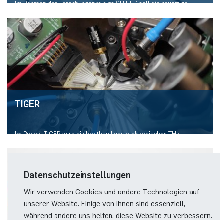
Im Rahmen des Forschungsprojekts SHIELD soll die neuartige
Technologie eines harmonischen ISM-Radars im Bereich der
Intralogistik für die Lokalisierung von FTF und Gütern erforscht,
weiterentwickelt und erprobt werden. Die Innovation von SHIELD
besteht darin, die Vorzüge harmonischer Radarsysteme im
mmWellen-Bereich industriell nutzbar zu machen.
TIGER
Im Projekt TIGER wird ein breitbandiges elektronisches THz-
Radarsystem entwickelt, das die Probleme von optischen Ansätzen
löst.
Datenschutzeinstellungen
Wir verwenden Cookies und andere Technologien auf
unserer Website. Einige von ihnen sind essenziell,
während andere uns helfen, diese Website zu verbessern.