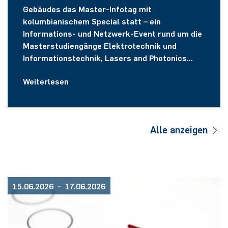
Gebäudes das Master-Infotag mit
kolumbianischem Special statt – ein
Informations- und Netzwerk-Event rund um die
Masterstudiengänge Elektrotechnik und
Informationstechnik, Lasers and Photonics
sowie unserem Double-Degree-Programm im
Weiterlesen
Bachelor Elektrotechnik und
Informationstechnik mit der Universidad
Nacional de Colombia.
Alle anzeigen
15.06.2026 - 17.06.2026