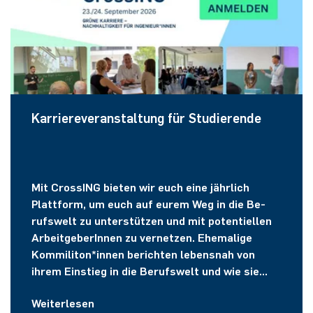
Karriereveranstaltung für Studierende
Mit Cros­sING bie­ten wir euch eine jähr­lich
Platt­form, um euch auf eurem Weg in die Be­
rufs­welt zu un­ter­stüt­zen und mit po­ten­ti­el­len
Ar­beit­ge­berInnen zu vernetzen. Ehemalige
Kommiliton*innen berichten lebensnah von
ihrem Einstieg in die Berufswelt und wie sie
persönlich Familie und Job verbunden haben.
Weiterlesen