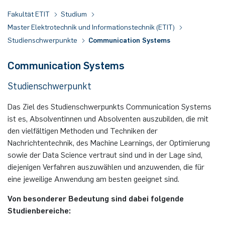
Fakultät ETIT
Studium
Nonlinearity Engineering
Master Elektrotechnik und Informationstechnik (ETIT)
Studienschwerpunkte
Communication Systems
Photonics & Ultrafast Laser Science
Communication Systems
Photonik & Terahertztechnologie
Studienschwerpunkt
Simply Complex Lab
Das Ziel des Studienschwerpunkts Communication Systems
Theoretische Elektrotechnik
ist es, Absolventinnen und Absolventen auszubilden, die mit
den vielfältigen Methoden und Techniken der
Nachrichtentechnik, des Machine Learnings, der Optimierung
Vernetzte Energieeffiziente Systeme
sowie der Data Science vertraut sind und in der Lage sind,
diejenigen Verfahren auszuwählen und anzuwenden, die für
Werkstoffe & Nanoelektronik
eine jeweilige Anwendung am besten geeignet sind.
Von besonderer Bedeutung sind dabei folgende
Studienbereiche: