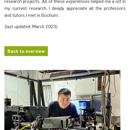
research projects. All of these experiences helped me a lot in
my current research. I deeply appreciate all the professors
Nonlinearity Engineering
and tutors I met in Bochum.
Photonics & Ultrafast Laser Science
(last updated: March 2023)
Photonik & Terahertztechnologie
Back to overview
Simply Complex Lab
Theoretische Elektrotechnik
Vernetzte Energieeffiziente Systeme
Werkstoffe & Nanoelektronik