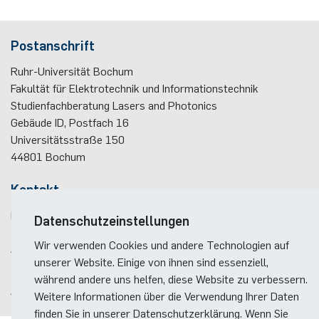
Postanschrift
Ruhr-Universität Bochum
Fakultät für Elektrotechnik und Informationstechnik
Studienfachberatung Lasers and Photonics
Gebäude ID, Postfach
16
Universitätsstraße 150
44801
Bochum
Kontakt
E-Mail:
LasersPhotonics(at)ei.rub.de
Datenschutzeinstellungen
Wir verwenden Cookies und andere Technologien auf
Anreise
unserer Website. Einige von ihnen sind essenziell,
Lageplan der Fakultät
während andere uns helfen, diese Website zu verbessern.
Anreise zum RUB-Campus
Weitere Informationen über die Verwendung Ihrer Daten
finden Sie in unserer Datenschutzerklärung. Wenn Sie