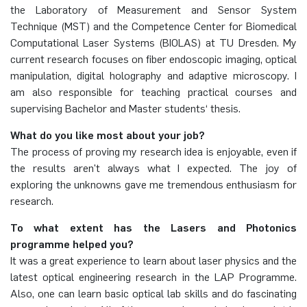
the Laboratory of Measurement and Sensor System
Elektronische Schaltungstechnik
Technique (MST) and the Competence Center for Biomedical
Duales Studium / Praxisintegrierendes ­Studium
Akademische Feier 2018
CrossING-2017
Ausbildung
Plaque-CharM
Kommunikationstechnik
Österreich
Computational Laser Systems (BIOLAS) at TU Dresden. My
Energiesystemtechnik & Leistungs­mechatronik
current research focuses on fiber endoscopic imaging, optical
Studium mit Forschungspraxis
Akademische Feier 2017
Informationen für Unternehmen
PluTO
Medizintechnik
Polen
manipulation, digital holography and adaptive microscopy. I
Hochfrequenzsysteme
am also responsible for teaching practical courses and
Auslandsaufenthalte
PluTO+
Plasmatechnik
Rumänien
supervising Bachelor and Master students‘ thesis.
Integrierte Hochfrequenzsensoren
Studienfachberatung
What do you like most about your job?
6GEM
Slowakei
The process of proving my research idea is enjoyable, even if
Integrierte Systeme
the results aren't always what I expected. The joy of
Prüfungsamt ETIT
Terahertz-NRW
Spanien
exploring the unknowns gave me tremendous enthusiasm for
Kognitive Sensorik
research.
Tschechien
Lernende technische Systeme
To what extent has the Lasers and Photonics
Türkei
programme helped you?
Medizintechnik
It was a great experience to learn about laser physics and the
Ungarn
latest optical engineering research in the LAP Programme.
Mikrosystemtechnik
Also, one can learn basic optical lab skills and do fascinating