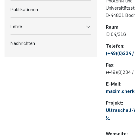
Pho­to­nik und T
Universitätss
Publikationen
D-44801 Boc
Lehre
Raum:
ID 04/316
Nachrichten
Telefon:
(+49)(0)234 /
Fax:
(+49)(0)234 /
E-Mail:
maxim.​cherk
Projekt:
Ultraschall-
Webseite: