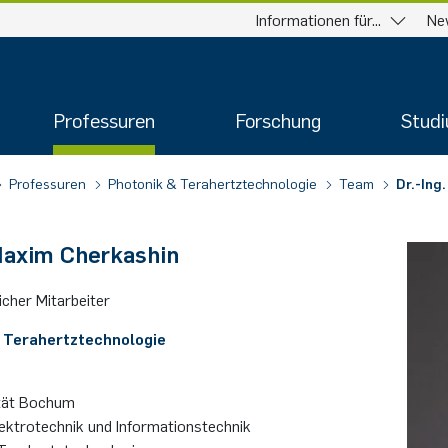
Informationen für...
Ne
Professuren
Forschung
Stud
Professuren
Photonik & Terahertztechnologie
Team
Dr.-Ing
 Maxim Cherkashin
­cher Mit­ar­bei­ter
 Terahertztechnologie
ität Bochum
lektrotechnik und Informationstechnik