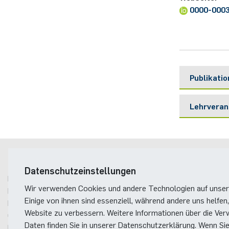
0000-0003
Publikati
Lehrveran
Postanschrift
Datenschutzeinstellungen
Ruhr-Universität Bochum
Wir verwenden Cookies und andere Technologien auf unser
Fakultät für Elektrotechnik und Informationstechnik
Einige von ihnen sind essenziell, während andere uns helfen,
Photonik & Terahertztechnologie
Website zu verbessern. Weitere Informationen über die Ver
Gebäude ID, Postfach
16
Daten finden Sie in unserer Datenschutzerklärung. Wenn Si
Universitätsstraße 150