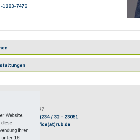
-1283-7476
onen
staltungen
Kontakt
Raum:
ID 04/327
er Website.
Telefon:
(+49)(0)234 / 32 - 23051
 diese
E-Mail:
ptt+office(at)rub.de
wendung Ihrer
e unter 16