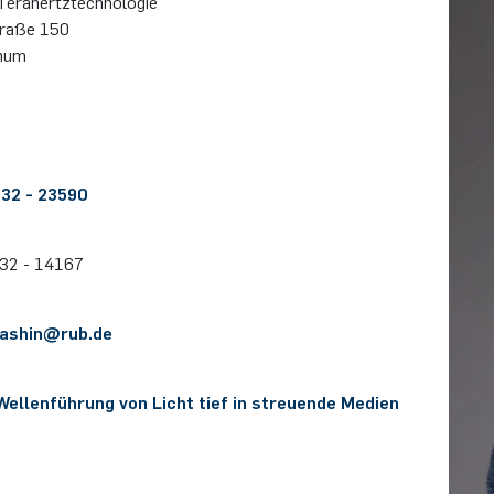
era­hert­z­tech­no­lo­gie
traße 150
hum
 32 - 23590
 32 - 14167
ashin@​rub.​de
Wellenführung von Licht tief in streuende Medien