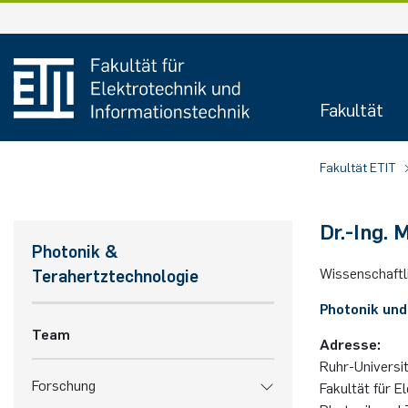
Zum
Inhalt
springen
Fakultät
Fakultät ETIT
Dr.-Ing.
Photonik &
Wis­sen­schaft­li
Terahertztechnologie
Photonik und
Team
Adresse:
Ruhr-Univers
Forschung
Fakultät für E