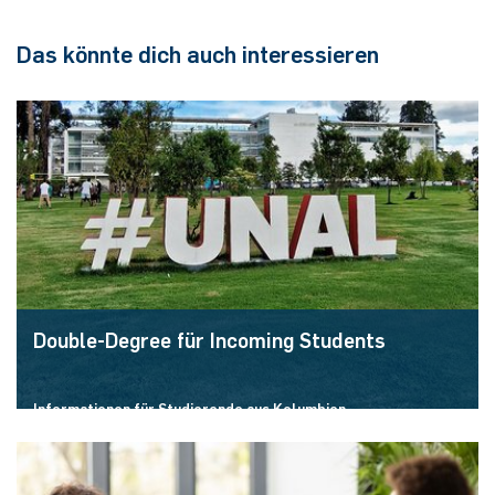
reiche außerdem ein Bewerbungsschreiben (max. 2
Gespräch erfährst du mehr über aktuelle
Seiten) ein
Verfügbarkeiten, Bewerbung und Vergabe)
Das könnte dich auch interessieren
Ansprechpartner*innen sowohl an der RUB als auch
Bewerbungsstichtag ist jedes Jahr am 15. Januar.
an der UNAL in Bogotá
Wir empfehlen bei derzeit unvollständigen Unterlagen
vorab die Studienfachberatung oder die
Programmkoordinatorin zu kontaktieren.
Double-Degree für Incoming Students
Informationen für Studierende aus Kolumbien.