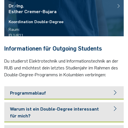
Dr.-Ing.
Esther
Cremer-Bujara
Koordination Double-Degree
Raum:
ID 1/621
Telefon:
Informationen für Outgoing Students
(+49)(0)234 / 32 - 15411
E-Mail:
Du studierst Elektrotechnik und Informationstechnik an der
degree(at)ei.rub.de
RUB und möchtest dein letztes Studienjahr im Rahmen des
Double-Degree-Programms in Kolumbien verbringen:
Programmablauf
Die ersten vier Semester studierst du Elektrotechnik und
Warum ist ein Double-Degree interessant
Informationstechnik an der RUB, die letzen zwei Semester
für mich?
an der UNAL in Bogotá. In Bochum belegst du die regulären
Pflichtmodule und bereitest dich mit Sprachkursen auf den
Du erwirbst zwei Abschlüsse in einem Studium