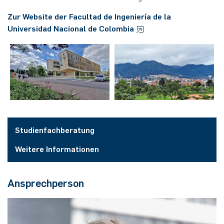
Elektronische Schaltungstechnik
Zur Website der Facultad de Ingeniería de la
Duales Studium / Praxisintegrierendes ­Studium
Akademische Feier 2018
CrossING-2017
Ausbildung
Plaque-CharM
Kommunikationstechnik
Österreich
Universidad Nacional de Colombia
Energiesystemtechnik & Leistungs­mechatronik
Studium mit Forschungspraxis
Akademische Feier 2017
Informationen für Unternehmen
PluTO
Medizintechnik
Polen
Hochfrequenzsysteme
Auslandsaufenthalte
PluTO+
Plasmatechnik
Rumänien
Integrierte Hochfrequenzsensoren
Studienfachberatung
6GEM
Slowakei
Integrierte Systeme
Prüfungsamt ETIT
Terahertz-NRW
Spanien
Studienfachberatung
Kognitive Sensorik
Weitere Informationen
Tschechien
Lernende technische Systeme
Türkei
Ansprechperson
Medizintechnik
Ungarn
Mikrosystemtechnik