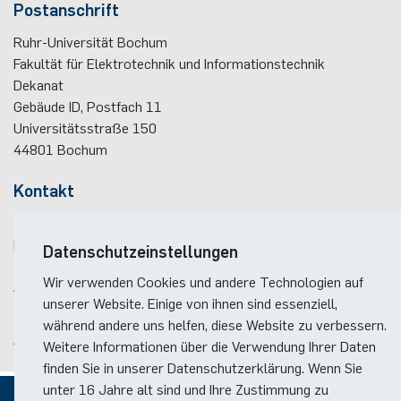
Postanschrift
Nonlinearity Engineering
Ruhr-Universität Bochum
Fakultät für Elektrotechnik und Informationstechnik
Photonics & Ultrafast Laser Science
Dekanat
Gebäude ID, Postfach
11
Photonik & Terahertztechnologie
Universitätsstraße 150
44801
Bochum
Simply Complex Lab
Kontakt
Theoretische Elektrotechnik
Telefon:
(+49)(0)234 / 32 - 12299
E-Mail:
dekanat(at)ei.rub.de
Datenschutzeinstellungen
Vernetzte Energieeffiziente Systeme
Wir verwenden Cookies und andere Technologien auf
Anreise
Werkstoffe & Nanoelektronik
unserer Website. Einige von ihnen sind essenziell,
Lageplan der Fakultät
während andere uns helfen, diese Website zu verbessern.
Anreise zum RUB-Campus
Weitere Informationen über die Verwendung Ihrer Daten
finden Sie in unserer Datenschutzerklärung. Wenn Sie
unter 16 Jahre alt sind und Ihre Zustimmung zu