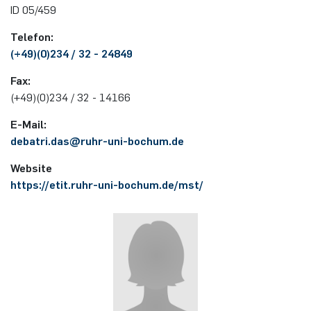
ID 05/459
Elektronische Schaltungstechnik
Duales Studium / Praxisintegrierendes ­Studium
Akademische Feier 2018
CrossING-2017
Ausbildung
Plaque-CharM
Kommunikationstechnik
Österreich
Telefon:
Energiesystemtechnik & Leistungs­mechatronik
(+49)(0)234 / 32 - 24849
Studium mit Forschungspraxis
Akademische Feier 2017
Informationen für Unternehmen
PluTO
Medizintechnik
Polen
Fax:
Hochfrequenzsysteme
(+49)(0)234 / 32 - 14166
Auslandsaufenthalte
PluTO+
Plasmatechnik
Rumänien
Integrierte Hochfrequenzsensoren
E-Mail:
Studienfachberatung
6GEM
Slowakei
debatri.das@​ruhr-uni-bochum.de
Integrierte Systeme
Website
Prüfungsamt ETIT
Terahertz-NRW
Spanien
https://etit.ruhr-uni-bochum.de/mst/
Kognitive Sensorik
Tschechien
Lernende technische Systeme
Türkei
Medizintechnik
Ungarn
Mikrosystemtechnik