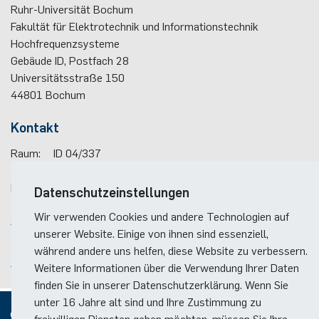
Ruhr-Universität Bochum
Nonlinearity Engineering
Fakultät für Elektrotechnik und Informationstechnik
Hochfrequenzsysteme
Photonics & Ultrafast Laser Science
Gebäude ID, Postfach
28
Universitätsstraße 150
Photonik & Terahertztechnologie
44801
Bochum
Kontakt
Simply Complex Lab
Raum:
ID 04/337
Theoretische Elektrotechnik
Telefon:
(+49)(0)234 / 32 - 29319
E-Mail:
silke.sauer(at)rub.de
Datenschutzeinstellungen
Vernetzte Energieeffiziente Systeme
Wir verwenden Cookies und andere Technologien auf
Anreise
unserer Website. Einige von ihnen sind essenziell,
Werkstoffe & Nanoelektronik
Lageplan der Fakultät
während andere uns helfen, diese Website zu verbessern.
Anreise zum RUB-Campus
Weitere Informationen über die Verwendung Ihrer Daten
finden Sie in unserer Datenschutzerklärung. Wenn Sie
unter 16 Jahre alt sind und Ihre Zustimmung zu
freiwilligen Diensten geben möchten, müssen Sie Ihre