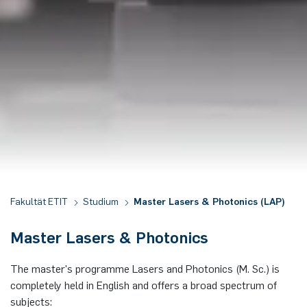
Nonlinearity Engineering
Photonics & Ultrafast Laser Science
Photonik & Terahertztechnologie
Simply Complex Lab
Theoretische Elektrotechnik
Vernetzte Energieeffiziente Systeme
Fakultät ETIT
Studium
Master Lasers & Photonics (LAP)
Werkstoffe & Nanoelektronik
Master Lasers & Photonics
The master's programme Lasers and Photonics (M. Sc.) is
completely held in English and offers a broad spectrum of
subjects: