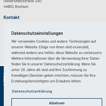
Universitätsstraße 150
Elektronische Schaltungstechnik
44801
Bochum
Duales Studium / Praxisintegrierendes ­Studium
Akademische Feier 2018
CrossING-2017
Ausbildung
Plaque-CharM
Kommunikationstechnik
Österreich
Energiesystemtechnik & Leistungs­mechatronik
Kontakt
Studium mit Forschungspraxis
Akademische Feier 2017
Informationen für Unternehmen
PluTO
Medizintechnik
Polen
Telefon:
(+49)(0)234 / 32 - 12299
Hochfrequenzsysteme
E-Mail:
dekanat(at)ei.rub.de
Datenschutzeinstellungen
Auslandsaufenthalte
PluTO+
Plasmatechnik
Rumänien
Integrierte Hochfrequenzsensoren
Wir verwenden Cookies und andere Technologien auf
Anreise
Studienfachberatung
unserer Website. Einige von ihnen sind essenziell,
6GEM
Slowakei
Lageplan der Fakultät
während andere uns helfen, diese Website zu verbessern.
Integrierte Systeme
Anreise zum RUB-Campus
Weitere Informationen über die Verwendung Ihrer Daten
Prüfungsamt ETIT
Terahertz-NRW
Spanien
finden Sie in unserer Datenschutzerklärung. Wenn Sie
Kognitive Sensorik
unter 16 Jahre alt sind und Ihre Zustimmung zu
Tschechien
freiwilligen Diensten geben möchten, müssen Sie Ihre
Lernende technische Systeme
Erziehungsberechtigten um Erlaubnis bitten.
Türkei
Medizintechnik
© 2026
Datenschutzerklärung
Ungarn
Mikrosystemtechnik
Social Media
Ablehnen