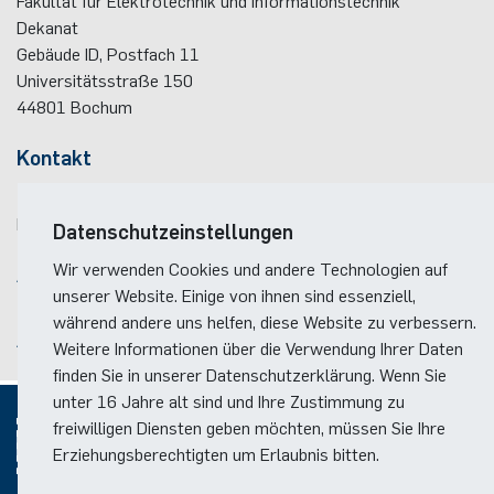
Elektronische Schaltungstechnik
Dekanat
Duales Studium / Praxisintegrierendes ­Studium
Akademische Feier 2018
CrossING-2017
Ausbildung
Plaque-CharM
Kommunikationstechnik
Österreich
Gebäude ID, Postfach
11
Energiesystemtechnik & Leistungs­mechatronik
Universitätsstraße 150
Studium mit Forschungspraxis
44801
Bochum
Akademische Feier 2017
Informationen für Unternehmen
PluTO
Medizintechnik
Polen
Hochfrequenzsysteme
Kontakt
Auslandsaufenthalte
PluTO+
Plasmatechnik
Rumänien
Integrierte Hochfrequenzsensoren
Telefon:
(+49)(0)234 / 32 - 12299
Studienfachberatung
6GEM
Slowakei
E-Mail:
dekanat(at)ei.rub.de
Datenschutzeinstellungen
Integrierte Systeme
Wir verwenden Cookies und andere Technologien auf
Anreise
Prüfungsamt ETIT
Terahertz-NRW
Spanien
unserer Website. Einige von ihnen sind essenziell,
Kognitive Sensorik
Lageplan der Fakultät
während andere uns helfen, diese Website zu verbessern.
Tschechien
Anreise zum RUB-Campus
Weitere Informationen über die Verwendung Ihrer Daten
Lernende technische Systeme
finden Sie in unserer Datenschutzerklärung. Wenn Sie
Türkei
unter 16 Jahre alt sind und Ihre Zustimmung zu
Medizintechnik
freiwilligen Diensten geben möchten, müssen Sie Ihre
Ungarn
Erziehungsberechtigten um Erlaubnis bitten.
Mikrosystemtechnik
© 2026