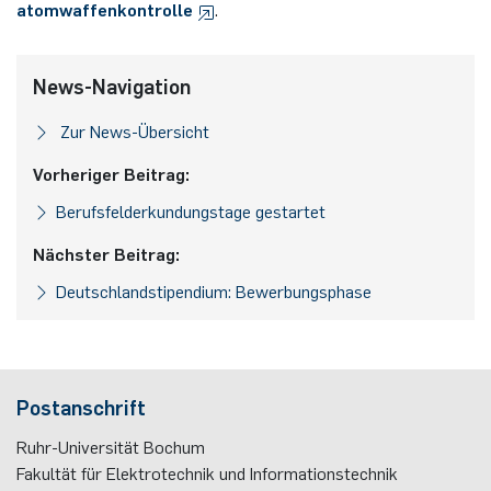
atomwaffenkontrolle
.
Nonlinearity Engineering
News-Navigation
Photonics & Ultrafast Laser Science
Zur News-Übersicht
Photonik & Terahertztechnologie
Vorheriger Beitrag:
Simply Complex Lab
Berufsfelderkundungstage gestartet
Nächster Beitrag:
Theoretische Elektrotechnik
Deutschlandstipendium: Bewerbungsphase
Vernetzte Energieeffiziente Systeme
Werkstoffe & Nanoelektronik
Postanschrift
Ruhr-Universität Bochum
Fakultät für Elektrotechnik und Informationstechnik