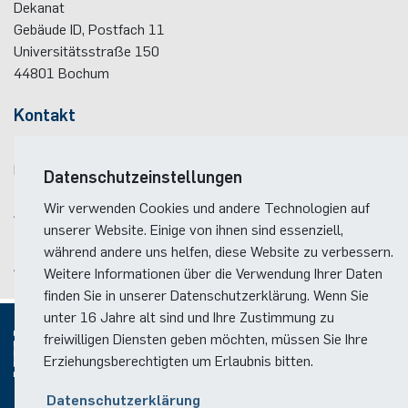
Dekanat
Gebäude ID, Postfach
11
Universitätsstraße 150
44801
Bochum
Kontakt
Telefon:
(+49)(0)234 / 32 - 12299
E-Mail:
dekanat(at)ei.rub.de
Datenschutzeinstellungen
Wir verwenden Cookies und andere Technologien auf
Anreise
unserer Website. Einige von ihnen sind essenziell,
Lageplan der Fakultät
während andere uns helfen, diese Website zu verbessern.
Anreise zum RUB-Campus
Weitere Informationen über die Verwendung Ihrer Daten
finden Sie in unserer Datenschutzerklärung. Wenn Sie
unter 16 Jahre alt sind und Ihre Zustimmung zu
freiwilligen Diensten geben möchten, müssen Sie Ihre
Erziehungsberechtigten um Erlaubnis bitten.
© 2026
Datenschutzerklärung