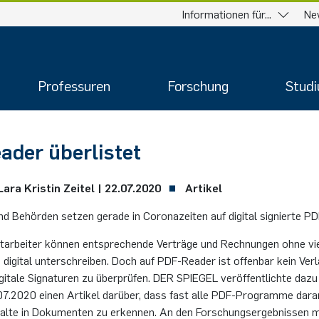
Informationen für...
Ne
Professuren
Forschung
Stud
­der über­lis­tet
ara Kris­tin Zei­tel |
22.07.2020
Artikel
d Be­hör­den set­zen ge­ra­de in Coro­na­zei­ten auf di­gi­tal si­gnier­te P
­ar­bei­ter kön­nen ent­spre­chen­de Ver­trä­ge und Rech­nun­gen ohne vi
 di­gi­tal un­ter­schrei­ben. Doch auf PDF-Re­a­der ist of­fen­bar kein Ve
i­ta­le Si­gna­tu­ren zu über­prü­fen. DER SPIE­GEL ver­öf­fent­lich­te daz
07.​2020 einen Ar­ti­kel dar­über, dass fast alle PDF-Pro­gram­me daran
­hal­te in Do­ku­men­ten zu er­ken­nen. An den For­schungs­er­geb­nis­sen 