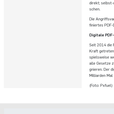
di­rekt; selbst-
schen.
Die An­griffs­v
fi­nier­tes PDF
Di­gi­ta­le PDF
Seit 2014 die Re­
Kraft ge­tre­ten
spiels­wei­se we
alle Ge­set­ze 
gnie­ren. Der d
Mil­li­ar­den Mal
(Foto: Px­fu­el)
Postanschrift