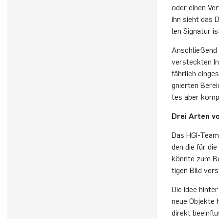
oder einen Ver­
ihn sieht das Do
len Si­gna­tur 
An­schlie­ßend e
ver­steck­ten I
fähr­lich ein­ge
gnier­ten Be­rei
tes aber kom­pl
Drei Arten v
Das HGI-Team te
den die für die 
könn­te zum Bei
ti­gen Bild ver
Die Idee hin­te
neue Ob­jek­te h
di­rekt be­ein­fl