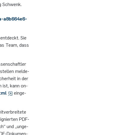
örg Schwenk.
a-a8b664e6-
ent­deckt. Sie
t das Team, dass
­sen­schaft­ler
stel­len mel­de­
her­heit in der
en ist, kann on­
html
ein­ge­
­ver­brei­te­te
i­gnier­ten PDF-
lich“ und „un­ge­
n PDF-Do­ku­men­