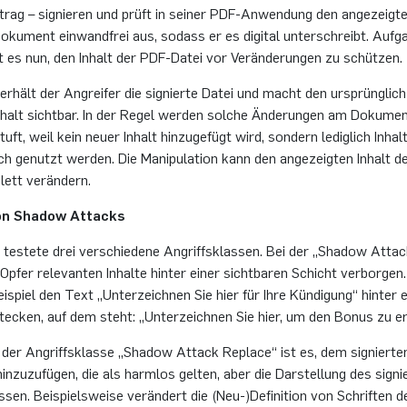
trag – si­gnie­ren und prüft in sei­ner PDF-An­wen­dung den an­ge­zeig­ten
­ku­ment ein­wand­frei aus, so­dass er es di­gi­tal un­ter­schreibt. Auf­ga­
ist es nun, den In­halt der PDF-Da­tei vor Ver­än­de­run­gen zu schüt­zen.
r­hält der An­grei­fer die si­gnier­te Datei und macht den ur­sprüng­lich 
n­halt sicht­bar. In der Regel wer­den sol­che Än­de­run­gen am Do­ku­men
­stuft, weil kein neuer In­halt hin­zu­ge­fügt wird, son­dern le­dig­lich In­ha
ch ge­nutzt wer­den. Die Ma­ni­pu­la­ti­on kann den an­ge­zeig­ten In­halt
ett ver­än­dern.
on Shadow At­tacks
s­te­te drei ver­schie­de­ne An­griffs­klas­sen. Bei der „Shadow At­ta
Opfer re­le­van­ten In­hal­te hin­ter einer sicht­ba­ren Schicht ver­bor­gen.
­spiel den Text „Un­ter­zeich­nen Sie hier für Ihre Kün­di­gung“ hin­ter
­ste­cken, auf dem steht: „Un­ter­zeich­nen Sie hier, um den Bonus zu er­
r der An­griffs­klas­se „Shadow At­tack Re­place“ ist es, dem si­gnier­t
in­zu­zu­fü­gen, die als harm­los gel­ten, aber die Dar­stel­lung des si­gnie
us­sen. Bei­spiels­wei­se ver­än­dert die (Neu-)De­fi­ni­ti­on von Schrif­ten d