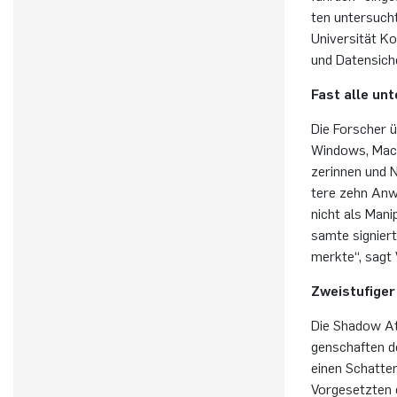
ten un­ter­such­
Uni­ver­si­tät
und Da­ten­si­che
Fast alle un­
Die For­scher ü
Win­dows, Mac-
ze­rin­nen und 
te­re zehn An­we
nicht als Ma­ni­
sam­te si­gnier­
merk­te“, sagt V
Zwei­stu­fi­ger
Die Shadow At­t
gen­schaf­ten d
einen Schat­ten
Vor­ge­setz­ten