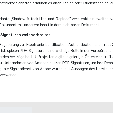
de­fi­nier­te Schrif­ten er­lau­ben es aber, Zah­len oder Buch­sta­ben be­lie
a­ri­an­te „Shadow At­tack Hi­de-and-Re­place” ver­steckt ein zwei­tes, vo
-Do­ku­ment mit an­de­rem In­halt in dem sicht­ba­ren Do­ku­ment.
-Si­gna­tu­ren weit ver­brei­tet
gu­lie­rung zu „Elec­tro­nic Iden­ti­fi­ca­ti­on, Au­then­ti­ca­ti­on and Trust
 ist, spie­len PDF-Si­gna­tu­ren eine wich­ti­ge Rolle in der Eu­ro­päi­sch
r­den Ver­trä­ge bei EU-Pro­jek­ten di­gi­tal si­gniert, in Ös­ter­reich trif
zu. Un­ter­neh­men wie Ama­zon nut­zen PDF-Si­gna­tu­ren, um ihre Rech
i­gi­ta­le Si­gnier­dienst von Adobe wurde laut Aus­sa­gen des Her­stel­
 ver­wen­det.
Kontakt