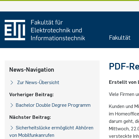
Zum
Inhalt
springen
Fakultät
PDF-Re­a
News-Navigation
Erstellt von L
Zur News-Übersicht
Viele Fir­men un
Vorheriger Beitrag:
Ba­che­lor Dou­b­le De­gree Pro­gramm
Kun­den und Mit
im Ho­me­of­fice
Nächster Beitrag:
darum geht, di­g
Sicherheitslücke ermöglicht Abhören
Mitt­woch, 22.​
von Mobilfunkanrufen
ver­steck­te In