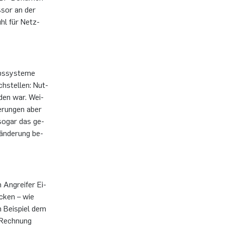
es­sor an der
hl für Netz-
bs­sys­te­me
­stel­len: Nut­
­den war. Wei­
e­run­gen aber
r sogar das ge­
­än­de­rung be­
An­grei­fer Ei­
­cken – wie
m Bei­spiel dem
e Rech­nung