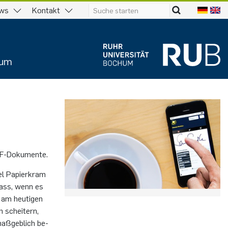
ws
Kontakt
ium
DF-Do­ku­men­te.
el Pa­pier­kram
r­lass, wenn es
u am heu­ti­gen
 schei­tern,
maß­geb­lich be­