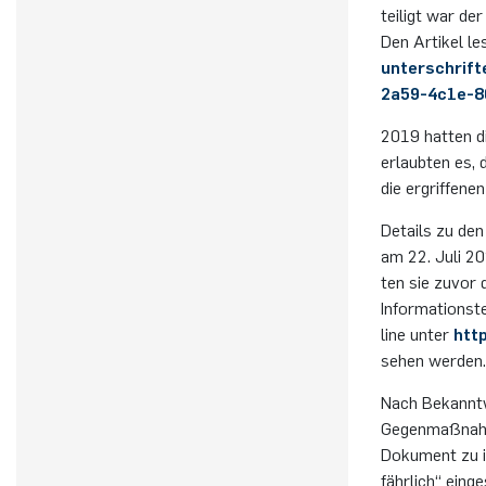
tei­ligt war de
Den Ar­ti­kel l
unterschrif
2a59-4c1e-8
2019 hat­ten di
er­laub­ten es,
die er­grif­fe­
De­tails zu den 
am 22. Juli 20
ten sie zuvor 
In­for­ma­ti­ons
line unter
http
se­hen wer­den.
Nach Be­kannt­we
Ge­gen­maß­nah­
Do­ku­ment zu in
fähr­lich“ ein­