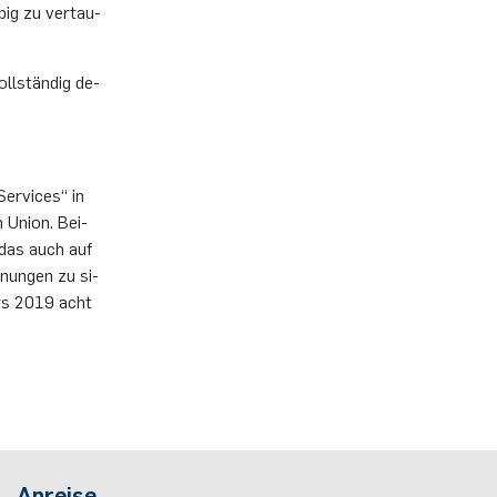
­big zu ver­tau­
ll­stän­dig de­
 Ser­vices“ in
en Union. Bei­
ft das auch auf
­nun­gen zu si­
lers 2019 acht
Anreise