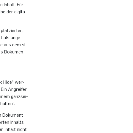
 In­halt. Für
be der di­gi­ta­
plat­zier­ten,
t als un­ge­
l­te aus dem si­
 des Do­ku­men­
ck Hide” wer­
 Ein An­grei­fer
 einem ganz­sei­
hal­ten“.
en Do­ku­ment
r­ten In­halts
en In­halt nicht