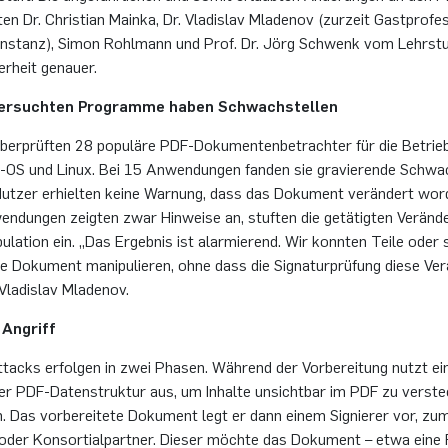
ten Dr. Chris­ti­an Main­ka, Dr. Vla­dis­lav Mla­de­nov (zur­zeit Gast­pro­f
 Kon­stanz), Simon Rohl­mann und Prof. Dr. Jörg Schwenk vom Lehr­stu
r­heit ge­nau­er.
ter­such­ten Pro­gram­me haben Schwach­stel­len
ber­prüf­ten 28 po­pu­lä­re PDF-Do­ku­men­ten­be­trach­ter für die Be­trie
OS und Linux. Bei 15 An­wen­dun­gen fan­den sie gra­vie­ren­de Schwach
Nut­zer er­hiel­ten keine War­nung, dass das Do­ku­ment ver­än­dert wor
n­dun­gen zeig­ten zwar Hin­wei­se an, stuf­ten die ge­tä­tig­ten Ver­än­d
pu­la­ti­on ein. „Das Er­geb­nis ist alar­mie­rend. Wir konn­ten Teile ode
te Do­ku­ment ma­ni­pu­lie­ren, ohne dass die Si­gna­tur­prü­fung diese Ver
la­dis­lav Mla­de­nov.
 An­griff
acks er­fol­gen in zwei Pha­sen. Wäh­rend der Vor­be­rei­tung nutzt ein 
er PDF-Da­ten­struk­tur aus, um In­hal­te un­sicht­bar im PDF zu ver­ste
. Das vor­be­rei­te­te Do­ku­ment legt er dann einem Si­gnie­rer vor, zu
 oder Kon­sor­ti­al­part­ner. Die­ser möch­te das Do­ku­ment – etwa ein