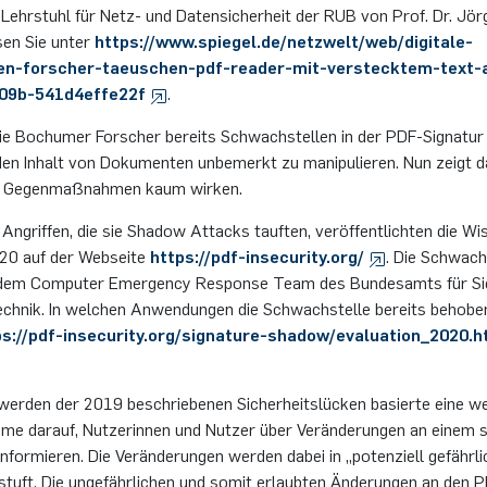
r Lehr­stuhl für Netz- und Da­ten­si­cher­heit der RUB von Prof. Dr. J
esen Sie unter
https://​www.​spiegel.​de/​netzwelt/​web/​digitale-
ten-forscher-taeuschen-pdf-reader-mit-verstecktem-text-
09b-541d4effe22f
.
e Bo­chu­mer For­scher be­reits Schwach­stel­len in der PDF-Si­gna­tur 
 den In­halt von Do­ku­men­ten un­be­merkt zu ma­ni­pu­lie­ren. Nun zeig
nen Ge­gen­maß­nah­men kaum wir­ken.
An­grif­fen, die sie Shadow At­tacks tauf­ten, ver­öf­fent­lich­ten die Wis
20 auf der Web­sei­te
https://pdf-in­se­cu­ri­ty.​org/​
. Die Schwach­
dem Com­pu­ter Emer­gen­cy Re­s­pon­se Team des Bun­des­amts für Si­c
­tech­nik. In wel­chen An­wen­dun­gen die Schwach­stel­le be­reits be­ho­b
s://pdf-in­se­cu­ri­ty.​org/​signature-shadow/​evaluation_​2020.​
r­den der 2019 be­schrie­be­nen Si­cher­heits­lü­cken ba­sier­te eine weit
me dar­auf, Nut­ze­rin­nen und Nut­zer über Ver­än­de­run­gen an einem s
­for­mie­ren. Die Ver­än­de­run­gen wer­den dabei in „po­ten­zi­ell ge­fähr­
ge­stuft. Die un­ge­fähr­li­chen und somit er­laub­ten Än­de­run­gen an de