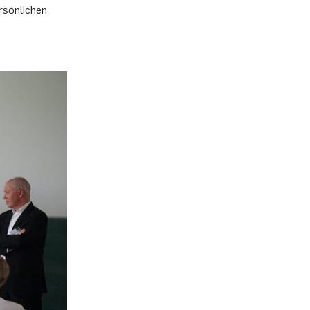
­sön­li­chen