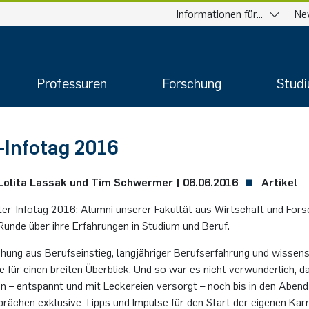
Informationen für...
Ne
Professuren
Forschung
Stud
-In­fo­tag 2016
Lo­li­ta Las­sak und Tim Schwer­mer |
06.06.2016
Artikel
r-In­fo­tag 2016: Alum­ni un­se­rer Fa­kul­tät aus Wirt­schaft und For­
Runde über ihre Er­fah­run­gen in Stu­di­um und Beruf.
ung aus Be­rufs­ein­stieg, lang­jäh­ri­ger Be­rufs­er­fah­rung und wis­sen­s
­te für einen brei­ten Über­blick. Und so war es nicht ver­wun­der­lich, d
den – ent­spannt und mit Le­cke­rei­en ver­sorgt – noch bis in den Abend 
prä­chen ex­klu­si­ve Tipps und Im­pul­se für den Start der ei­ge­nen Kar­ri