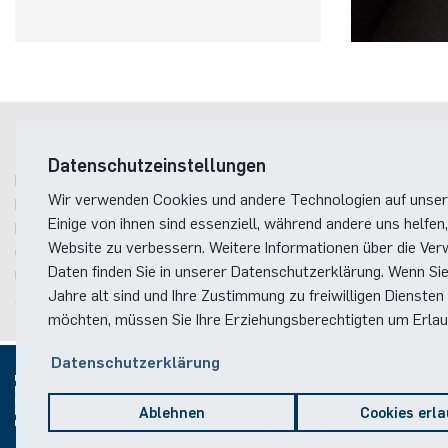
Postanschrift
Datenschutzeinstellungen
Ruhr-Universität Bochum
Wir verwenden Cookies und andere Technologien auf unser
Fakultät für Elektrotechnik und Informationstechnik
Einige von ihnen sind essenziell, während andere uns helfen,
Dekanat
Website zu verbessern. Weitere Informationen über die Ver
Gebäude ID, Postfach
11
Daten finden Sie in unserer Datenschutzerklärung. Wenn Si
Universitätsstraße 150
Jahre alt sind und Ihre Zustimmung zu freiwilligen Diensten
44801
Bochum
möchten, müssen Sie Ihre Erziehungsberechtigten um Erlaub
Datenschutzerklärung
Ablehnen
Cookies erl
© 2026