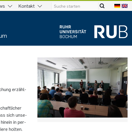
ws
Kontakt
ium
schung er­zähl­
chaft­li­cher
ass sich un­se­
hin­ein in per­
e­re hol­ten.