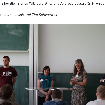
z herz­lich Bi­an­ca Will, Lars Girke und An­dre­as Las­sak für ihren per
: Lo­li­ta Las­sak und Tim Schwer­mer