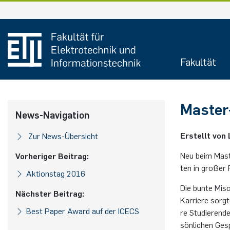
Fakultät
Mas­ter
News-Navigation
Erstellt von 
Zur News-Übersicht
Neu beim Mas­te
Vorheriger Beitrag:
ten in gro­ßer 
Ak­ti­ons­tag 2016
Die bunte Mi­sch
Nächster Beitrag:
Kar­rie­re sorg
Best Paper Award auf der ICECS
re Stu­die­ren­
sön­li­chen Ge­s