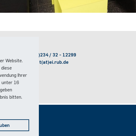
Kontakt
Telefon:
(+49)(0)234 / 32 - 12299
er Website.
E-Mail:
dekanat(at)ei.rub.de
 diese
wendung Ihrer
e unter 16
 geben
nis bitten.
Social Media
auben