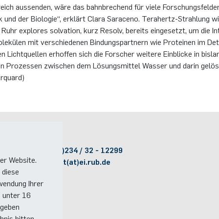
eich aus­sen­den, wäre das bahn­bre­chend für viele For­schungs­fel­de
k und der Bio­lo­gie“, er­klärt Clara Sa­ra­ce­no. Tera­hertz-Strah­lung
 Ruhr ex­plo­res sol­va­ti­on, kurz Re­solv, be­reits ein­ge­setzt, um die In­
e­kü­len mit ver­schie­de­nen Bin­dungs­part­nern wie Pro­te­inen im De­t
Licht­quel­len er­hof­fen sich die For­scher wei­te­re Ein­bli­cke in bis­l
on Pro­zes­sen zwi­schen dem Lö­sungs­mit­tel Was­ser und darin ge­lös­
r­quard)
Kontakt
Telefon:
(+49)(0)234 / 32 - 12299
er Website.
E-Mail:
dekanat(at)ei.rub.de
 diese
wendung Ihrer
e unter 16
 geben
nis bitten.