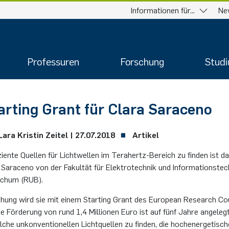
Informationen für...
Ne
Professuren
Forschung
Stud
rting Grant für Clara Saraceno
ara Kris­tin Zei­tel |
27.07.2018
Artikel
zi­en­te Quel­len für Licht­wel­len im Tera­hertz-Be­reich zu fin­den ist d
Sa­ra­ce­no von der Fa­kul­tät für Elek­tro­tech­nik und In­for­ma­ti­ons­te
Bo­chum (RUB).
schung wird sie mit einem Star­ting Grant des Eu­ropean Re­se­arch Co
Die För­de­rung von rund 1,4 Mil­lio­nen Euro ist auf fünf Jahre an­ge­le
l­che un­kon­ven­tio­nel­len Licht­quel­len zu fin­den, die hoch­en­er­ge­ti­s