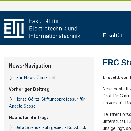
Zum
Inhalt
springen
Fakultät
ERC Sta
News-Navigation
Erstellt von L
Zur News-Übersicht
Neue hoch­ef­fi­
Vorheriger Beitrag:
Prof. Dr. Clara 
Horst-Görtz-Stiftungsprofessur für
Uni­ver­si­tät 
Angela Sasse
Bei ihrer For­
Nächster Beitrag:
un­ter­stützt. 
Data Science Ruhrgebiet - Rückblick
uns ge­lingt, so