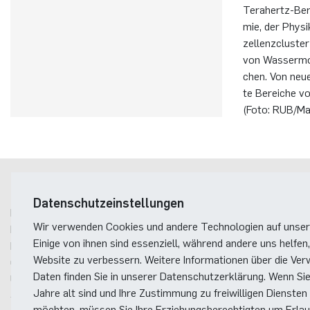
Tera­hertz-Be­r
mie, der Phy­si
zel­lenz­clus­ter
von Was­ser­mo­l
chen. Von neuen 
te Be­rei­che v
(Foto: RUB/Ma
Postanschrift
Datenschutzeinstellungen
Ruhr-Universität Bochum
Wir verwenden Cookies und andere Technologien auf unser
Fakultät für Elektrotechnik und Informationstechnik
Einige von ihnen sind essenziell, während andere uns helfen,
Dekanat
Website zu verbessern. Weitere Informationen über die Ver
Gebäude ID, Postfach
11
Daten finden Sie in unserer Datenschutzerklärung. Wenn Si
Universitätsstraße 150
Jahre alt sind und Ihre Zustimmung zu freiwilligen Diensten
44801
Bochum
möchten, müssen Sie Ihre Erziehungsberechtigten um Erlaub