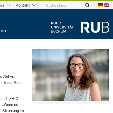
ws
Kontakt
ium
as Ziel von
ch­nik der Ruhr-
un­cil (ERC)
gt. „Wenn es
che Strah­lung im