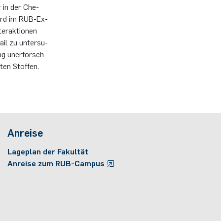
r in der Che­
 wird im RUB-Ex­
ter­ak­tio­nen
ail zu un­ter­su­
ang un­er­forsch­
ten Stof­fen.
Anreise
Lageplan der Fakultät
Anreise zum RUB-Campus