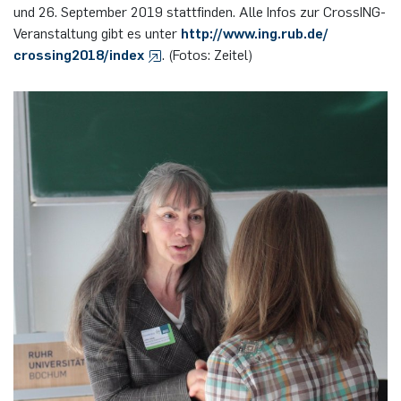
und 26. Sep­tem­ber 2019 statt­fin­den. Alle Infos zur Cros­sING-
Ver­an­stal­tung gibt es unter
http://​www.​ing.​rub.​de/​
crossing2018/​index
. (Fotos: Zei­tel)