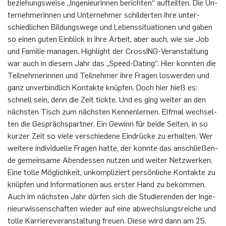
be­zie­hungs­wei­se „In­ge­nieu­rin­nen be­rich­ten“ auf­teil­ten. Die Un­
ter­neh­me­rin­nen und Un­ter­neh­mer schil­der­ten ihre un­ter­
schied­li­chen Bil­dungs­we­ge und Le­bens­si­tua­tio­nen und gaben
so einen guten Ein­blick in ihre Ar­beit, aber auch, wie sie Job
und Fa­mi­lie ma­na­gen. High­light der Cros­sING-Ver­an­stal­tung
war auch in die­sem Jahr das „Speed-Da­ting“. Hier konn­ten die
Teil­neh­me­rin­nen und Teil­neh­mer ihre Fra­gen los­wer­den und
ganz un­ver­bind­lich Kon­tak­te knüp­fen. Doch hier hieß es:
schnell sein, denn die Zeit tick­te. Und es ging wei­ter an den
nächs­ten Tisch zum nächs­ten Ken­nen­ler­nen. Elf­mal wech­sel­
ten die Ge­sprächs­part­ner. Ein Ge­winn für beide Sei­ten, in so
kur­zer Zeit so viele ver­schie­de­ne Ein­drü­cke zu er­hal­ten. Wer
wei­te­re in­di­vi­du­el­le Fra­gen hatte, der konn­te das an­schlie­ßen­
de ge­mein­sa­me Abend­es­sen nut­zen und wei­ter Netz­wer­ken.
Eine tolle Mög­lich­keit, un­kom­pli­ziert per­sön­li­che Kon­tak­te zu
knüp­fen und In­for­ma­tio­nen aus ers­ter Hand zu be­kom­men.
Auch im nächs­ten Jahr dür­fen sich die Stu­die­ren­den der In­ge­
nieur­wis­sen­schaf­ten wie­der auf eine ab­wechs­lungs­rei­che und
tolle Kar­rie­re­ver­an­stal­tung freu­en. Diese wird dann am 25.