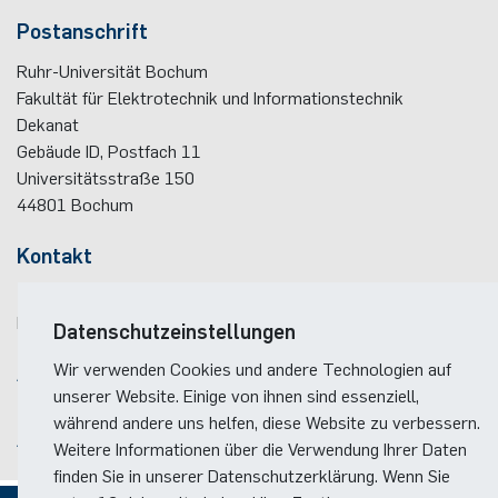
Postanschrift
Ruhr-Universität Bochum
Fakultät für Elektrotechnik und Informationstechnik
Dekanat
Gebäude ID, Postfach
11
Universitätsstraße 150
44801
Bochum
Kontakt
Telefon:
(+49)(0)234 / 32 - 12299
E-Mail:
dekanat(at)ei.rub.de
Datenschutzeinstellungen
Wir verwenden Cookies und andere Technologien auf
Anreise
unserer Website. Einige von ihnen sind essenziell,
Lageplan der Fakultät
während andere uns helfen, diese Website zu verbessern.
Anreise zum RUB-Campus
Weitere Informationen über die Verwendung Ihrer Daten
finden Sie in unserer Datenschutzerklärung. Wenn Sie