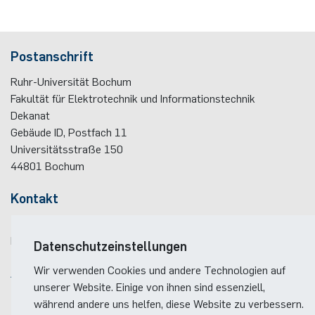
Postanschrift
Ruhr-Universität Bochum
Fakultät für Elektrotechnik und Informationstechnik
Dekanat
Gebäude ID, Postfach
11
Universitätsstraße 150
44801
Bochum
Kontakt
Telefon:
(+49)(0)234 / 32 - 12299
E-Mail:
dekanat(at)ei.rub.de
Datenschutzeinstellungen
Wir verwenden Cookies und andere Technologien auf
Anreise
unserer Website. Einige von ihnen sind essenziell,
Lageplan der Fakultät
während andere uns helfen, diese Website zu verbessern.
Anreise zum RUB-Campus