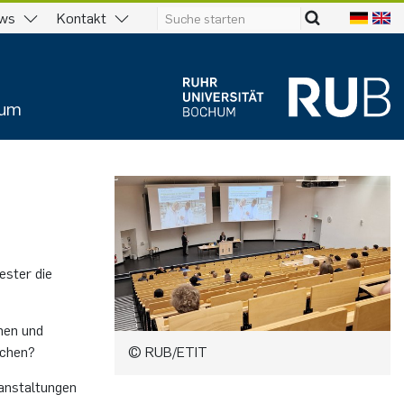
ws
Kontakt
ium
ester die
nen und
© RUB/ETIT
achen?
ranstaltungen