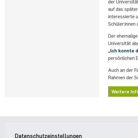
der Universitä
auf das späte
interessierte 
Schüler:innen 
Der ehemalige
Universität ab
„Ich konnte 
persönlichen 
Auch an der Fa
Rahmen der Sc
Weitere Inf
Postanschrift
Datenschutzeinstellungen