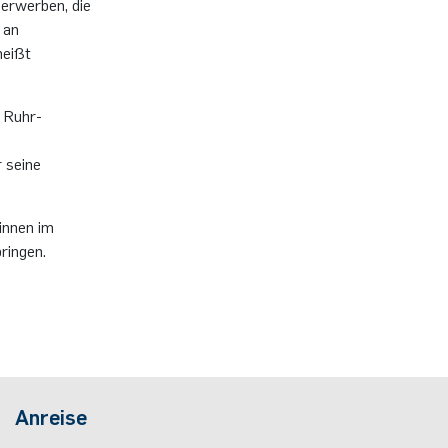
 erwerben, die
 an
heißt
r Ruhr-
 seine
innen im
ringen.
Anreise