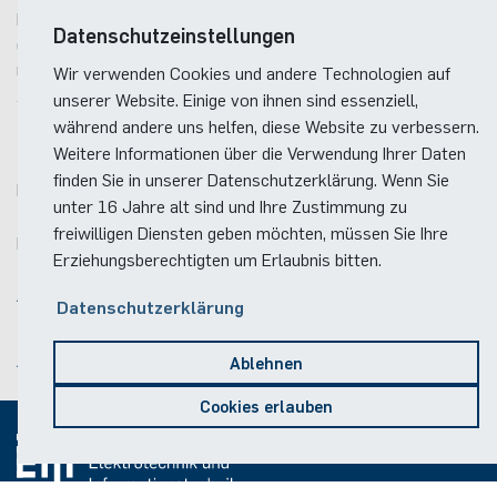
Integrierte Systeme
Datenschutzeinstellungen
Gebäude ID, Postfach
15
Universitätsstraße 150
Wir verwenden Cookies und andere Technologien auf
44801
Bochum
unserer Website. Einige von ihnen sind essenziell,
während andere uns helfen, diese Website zu verbessern.
Kontakt
Weitere Informationen über die Verwendung Ihrer Daten
finden Sie in unserer Datenschutzerklärung. Wenn Sie
Raum:
ID 1/443
unter 16 Jahre alt sind und Ihre Zustimmung zu
Telefon:
(+49)(0)234 / 32 - 26880
freiwilligen Diensten geben möchten, müssen Sie Ihre
E-Mail:
insys(at)rub.de
Erziehungsberechtigten um Erlaubnis bitten.
Anreise
Datenschutzerklärung
Lageplan der Fakultät
Anreise zum RUB-Campus
Ablehnen
Cookies erlauben