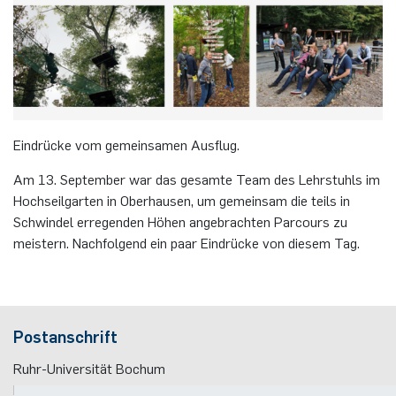
Eindrücke vom gemeinsamen Ausflug.
Am 13. Sep­tem­ber war das ge­sam­te Team des Lehr­stuhls im
Hoch­seil­gar­ten in Ober­hau­sen, um ge­mein­sam die teils in
Schwin­del er­re­gen­den Höhen an­ge­brach­ten Par­cours zu
meis­tern. Nach­fol­gend ein paar Ein­drü­cke von die­sem Tag.
Postanschrift
Ruhr-Universität Bochum
Fakultät für Elektrotechnik und Informationstechnik