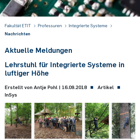
Duales Studium / Praxisintegrierendes ­Studium
Akademische Feier 2018
CrossING-2017
Ausbildung
Plaque-CharM
Kommunikationstechnik
Österreich
Fakultät ETIT
Professuren
Integrierte Systeme
Studium mit Forschungspraxis
Akademische Feier 2017
Informationen für Unternehmen
PluTO
Medizintechnik
Polen
Nachrichten
Auslandsaufenthalte
PluTO+
Plasmatechnik
Rumänien
Aktuelle Meldungen
Studienfachberatung
6GEM
Slowakei
Lehrstuhl für Integrierte Systeme in
luftiger Höhe
Prüfungsamt ETIT
Terahertz-NRW
Spanien
Erstellt von Antje Pohl |
16.09.2018
Artikel
Tschechien
InSys
Türkei
Ungarn