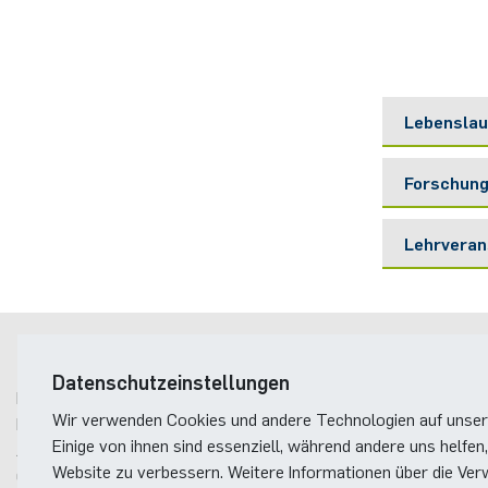
Lebenslau
Stu­di
Forschun
Wis­se
Pro­mo
In­te­
Ober­i
Lehrveran
Tech­n
2001 H
Sta­ti
Von 1
Pro­d
Seit O
Postanschrift
Datenschutzeinstellungen
Ruhr-Universität Bochum
Wir verwenden Cookies und andere Technologien auf unser
Fakultät für Elektrotechnik und Informationstechnik
Einige von ihnen sind essenziell, während andere uns helfen,
Analoge Integrierte Schaltungen
Website zu verbessern. Weitere Informationen über die Ver
Gebäude ID, Postfach
37