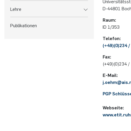
Uni­ver­si­täts­
D-44801 Bo­c
Lehre
Raum:
Publikationen
ID 1/353
Te­le­fon:
(+49)(0)234 /
Fax:
(+49)(0)234 /
E-Mail:
j.​oehm@​ais.
PGP Schlüss
Web­sei­te:
www.etit.ruh