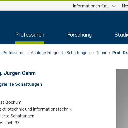
Informationen für...
Ne
Professuren
Forschung
Stud
Professuren
Analoge Integrierte Schaltungen
Team
Prof. D
ng. Jür­gen Oehm
­grier­te Schal­tun­gen
­tät Bo­chum
lektrotechnik und Informationstechnik
rierte Schaltungen
ostfach 37