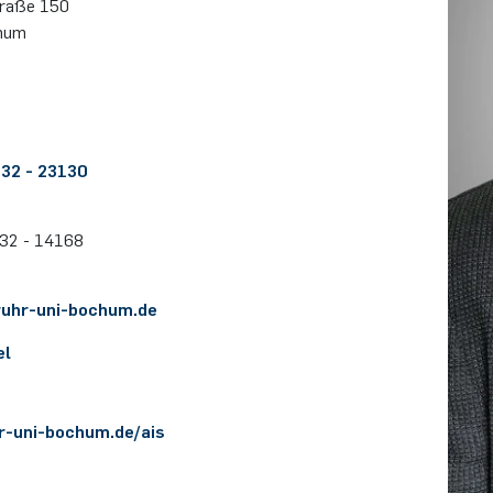
stra­ße 150
hum
 32 - 23130
 32 - 14168
​ruhr-uni-bo­chum.​de
el
r-uni-bochum.de/ais