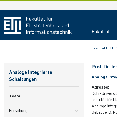
Zum
Inhalt
springen
Fakultät
Fakultät ETIT
Prof. Dr.-I
Analoge Integrierte
Ana­lo­ge In­te
Schaltungen
Adresse:
Ruhr-Uni­ver­si
Team
Fakultät für E
Analoge Integ
Forschung
Gebäude ID, P