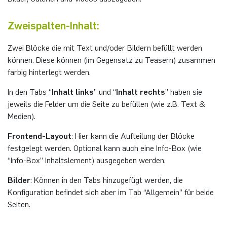
Elektronische Schaltungstechnik
Duales Studium / Praxisintegrierendes ­Studium
Akademische Feier 2018
CrossING-2017
Ausbildung
Plaque-CharM
Kommunikationstechnik
Österreich
Zweispalten-Inhalt:
Energiesystemtechnik & Leistungs­mechatronik
Zwei Blöcke die mit Text und/oder Bildern befüllt werden
Studium mit Forschungspraxis
Akademische Feier 2017
Informationen für Unternehmen
PluTO
Medizintechnik
Polen
können. Diese können (im Gegensatz zu Teasern) zusammen
Hochfrequenzsysteme
farbig hinterlegt werden.
Auslandsaufenthalte
PluTO+
Plasmatechnik
Rumänien
Integrierte Hochfrequenzsensoren
In den Tabs “
Inhalt links
” und “
Inhalt rechts
” haben sie
Studienfachberatung
6GEM
Slowakei
jeweils die Felder um die Seite zu befüllen (wie z.B. Text &
Integrierte Systeme
Medien).
Prüfungsamt ETIT
Terahertz-NRW
Spanien
Frontend-Layout
: Hier kann die Aufteilung der Blöcke
Kognitive Sensorik
festgelegt werden. Optional kann auch eine Info-Box (wie
Tschechien
“Info-Box” Inhaltslement) ausgegeben werden.
Lernende technische Systeme
Türkei
Bilder
: Können in den Tabs hinzugefügt werden, die
Medizintechnik
Konfiguration befindet sich aber im Tab “Allgemein” für beide
Seiten.
Ungarn
Mikrosystemtechnik