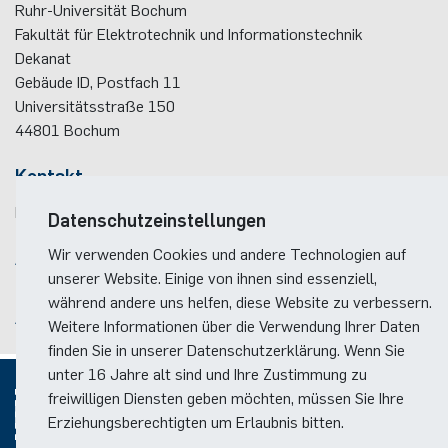
Ruhr-Universität Bochum
Fakultät für Elektrotechnik und Informationstechnik
Dekanat
Gebäude ID, Postfach
11
Universitätsstraße 150
44801
Bochum
Kontakt
E-Mail:
www-inhalt(at)ei.rub.de
Datenschutzeinstellungen
Wir verwenden Cookies und andere Technologien auf
Anreise
unserer Website. Einige von ihnen sind essenziell,
Lageplan der Fakultät
während andere uns helfen, diese Website zu verbessern.
Anreise zum RUB-Campus
Weitere Informationen über die Verwendung Ihrer Daten
finden Sie in unserer Datenschutzerklärung. Wenn Sie
unter 16 Jahre alt sind und Ihre Zustimmung zu
freiwilligen Diensten geben möchten, müssen Sie Ihre
Erziehungsberechtigten um Erlaubnis bitten.