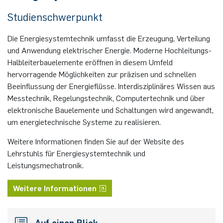
Nonlinearity Engineering
Studienschwerpunkt
Die Energiesystemtechnik umfasst die Erzeugung, Verteilung
Photonics & Ultrafast Laser Science
und Anwendung elektrischer Energie. Moderne Hochleitungs-
Halbleiterbauelemente eröffnen in diesem Umfeld
Photonik & Terahertztechnologie
hervorragende Möglichkeiten zur präzisen und schnellen
Beeinflussung der Energieflüsse. Interdisziplinäres Wissen aus
Simply Complex Lab
Messtechnik, Regelungstechnik, Computertechnik und über
elektronische Bauelemente und Schaltungen wird angewandt,
Theoretische Elektrotechnik
um energietechnische Systeme zu realisieren.
Weitere Informationen finden Sie auf der Website des
Vernetzte Energieeffiziente Systeme
Lehrstuhls für Energiesystemtechnik und
Leistungsmechatronik.
Werkstoffe & Nanoelektronik
Weitere Informationen
Auf einen Blick