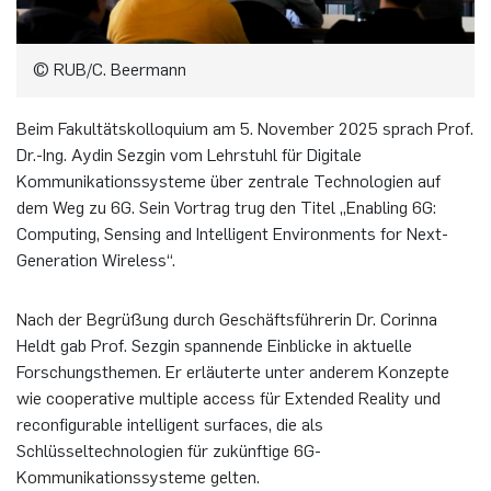
Elektronische Schaltungstechnik
Duales Studium / Praxisintegrierendes ­Studium
Akademische Feier 2018
CrossING-2017
Ausbildung
Plaque-CharM
Kommunikationstechnik
Österreich
© RUB/C. Beermann
Energiesystemtechnik & Leistungs­mechatronik
Studium mit Forschungspraxis
Akademische Feier 2017
Informationen für Unternehmen
PluTO
Medizintechnik
Polen
Beim Fakultätskolloquium am 5. November 2025 sprach Prof.
Hochfrequenzsysteme
Dr.-Ing. Aydin Sezgin vom Lehrstuhl für Digitale
Auslandsaufenthalte
PluTO+
Plasmatechnik
Rumänien
Kommunikationssysteme über zentrale Technologien auf
Integrierte Hochfrequenzsensoren
dem Weg zu 6G. Sein Vortrag trug den Titel „Enabling 6G:
Studienfachberatung
6GEM
Slowakei
Computing, Sensing and Intelligent Environments for Next-
Integrierte Systeme
Generation Wireless“.
Prüfungsamt ETIT
Terahertz-NRW
Spanien
Kognitive Sensorik
Nach der Begrüßung durch Geschäftsführerin Dr. Corinna
Tschechien
Heldt gab Prof. Sezgin spannende Einblicke in aktuelle
Lernende technische Systeme
Forschungsthemen. Er erläuterte unter anderem Konzepte
Türkei
wie cooperative multiple access für Extended Reality und
Medizintechnik
reconfigurable intelligent surfaces, die als
Ungarn
Schlüsseltechnologien für zukünftige 6G-
Mikrosystemtechnik
Kommunikationssysteme gelten.