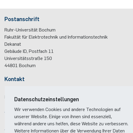
Postanschrift
Ruhr-Universität Bochum
Fakultät für Elektrotechnik und Informationstechnik
Dekanat
Gebäude ID, Postfach
11
Universitätsstraße 150
44801
Bochum
Kontakt
Telefon:
(+49)(0)234 / 32 - 12299
E-Mail:
dekanat(at)ei.rub.de
Datenschutzeinstellungen
Wir verwenden Cookies und andere Technologien auf
Anreise
unserer Website. Einige von ihnen sind essenziell,
Lageplan der Fakultät
während andere uns helfen, diese Website zu verbessern.
Anreise zum RUB-Campus
Weitere Informationen über die Verwendung Ihrer Daten