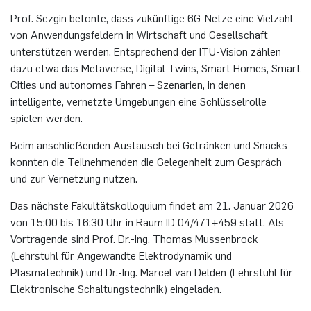
Prof. Sezgin betonte, dass zukünftige 6G-Netze eine Vielzahl
Nonlinearity Engineering
von Anwendungsfeldern in Wirtschaft und Gesellschaft
unterstützen werden. Entsprechend der ITU-Vision zählen
Photonics & Ultrafast Laser Science
dazu etwa das Metaverse, Digital Twins, Smart Homes, Smart
Cities und autonomes Fahren – Szenarien, in denen
Photonik & Terahertztechnologie
intelligente, vernetzte Umgebungen eine Schlüsselrolle
spielen werden.
Simply Complex Lab
Beim anschließenden Austausch bei Getränken und Snacks
konnten die Teilnehmenden die Gelegenheit zum Gespräch
Theoretische Elektrotechnik
und zur Vernetzung nutzen.
Vernetzte Energieeffiziente Systeme
Das nächste Fakultätskolloquium findet am 21. Januar 2026
von 15:00 bis 16:30 Uhr in Raum ID 04/471+459 statt. Als
Werkstoffe & Nanoelektronik
Vortragende sind Prof. Dr.-Ing. Thomas Mussenbrock
(Lehrstuhl für Angewandte Elektrodynamik und
Plasmatechnik) und Dr.-Ing. Marcel van Delden (Lehrstuhl für
Elektronische Schaltungstechnik) eingeladen.