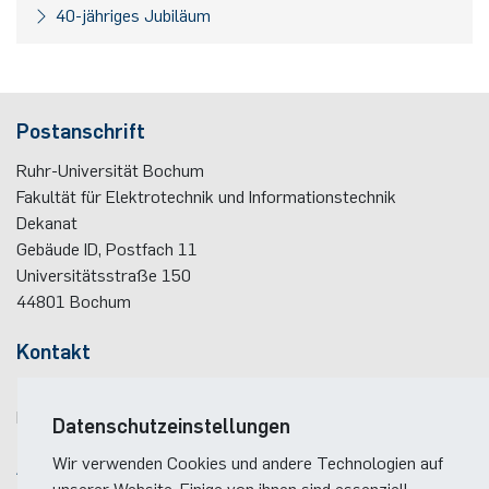
40-jäh­ri­ges Ju­bi­lä­um
Nonlinearity Engineering
Photonics & Ultrafast Laser Science
Postanschrift
Photonik & Terahertztechnologie
Ruhr-Universität Bochum
Fakultät für Elektrotechnik und Informationstechnik
Simply Complex Lab
Dekanat
Gebäude ID, Postfach
11
Theoretische Elektrotechnik
Universitätsstraße 150
44801
Bochum
Vernetzte Energieeffiziente Systeme
Kontakt
Werkstoffe & Nanoelektronik
Telefon:
(+49)(0)234 / 32 - 12299
E-Mail:
dekanat(at)ei.rub.de
Datenschutzeinstellungen
Wir verwenden Cookies und andere Technologien auf
Anreise
unserer Website. Einige von ihnen sind essenziell,