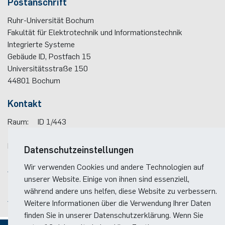
Postanschrift
Nonlinearity Engineering
Ruhr-Universität Bochum
Fakultät für Elektrotechnik und Informationstechnik
Photonics & Ultrafast Laser Science
Integrierte Systeme
Gebäude ID, Postfach
15
Photonik & Terahertztechnologie
Universitätsstraße 150
44801
Bochum
Simply Complex Lab
Kontakt
Theoretische Elektrotechnik
Raum:
ID 1/443
Telefon:
(+49)(0)234 / 32 - 26880
Vernetzte Energieeffiziente Systeme
E-Mail:
insys(at)rub.de
Datenschutzeinstellungen
Wir verwenden Cookies und andere Technologien auf
Anreise
Werkstoffe & Nanoelektronik
unserer Website. Einige von ihnen sind essenziell,
Lageplan der Fakultät
während andere uns helfen, diese Website zu verbessern.
Anreise zum RUB-Campus
Weitere Informationen über die Verwendung Ihrer Daten
finden Sie in unserer Datenschutzerklärung. Wenn Sie