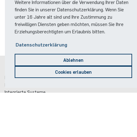
Weitere Informationen über die Verwendung Ihrer Daten
finden Sie in unserer Datenschutzerklärung. Wenn Sie
unter 16 Jahre alt sind und Ihre Zustimmung zu
freiwilligen Diensten geben möchten, müssen Sie Ihre
Erziehungsberechtigten um Erlaubnis bitten.
Datenschutzerklärung
Ablehnen
Postanschrift
Cookies erlauben
Ruhr-Universität Bochum
Fakultät für Elektrotechnik und Informationstechnik
Integrierte Systeme
Gebäude ID, Postfach
15
Universitätsstraße 150
44801
Bochum
Kontakt