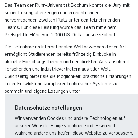
Das Team der Ruhr-Universität Bochum konnte die Jury mit
seiner Lösung überzeugen und erreichte einen
hervorragenden zweiten Platz unter den teilnehmenden
Teams. Für diese Leistung wurde das Team mit einem
Preisgeld in Höhe von 1.000 US-Dollar ausgezeichnet.
Die Teilnahme an internationalen Wettbewerben dieser Art
ermöglicht Studierenden bereits frühzeitig Einblicke in
aktuelle Forschungsthemen und den direkten Austausch mit
Forschenden und Industrievertretern aus aller Welt.
Gleichzeitig bietet sie die Möglichkeit, praktische Erfahrungen
in der Entwicklung komplexer technischer Systeme zu
sammeln und eigene Lösungen unter
Wettbewerbsbedingungen zu präsentieren.
Datenschutzeinstellungen
Die Lehrstühle für Hochfrequenzsysteme und Integrierte
Systeme gratulieren Daria Tsukanova, Leon Kolberg und
Wir verwenden Cookies und andere Technologien auf
Jaron Busse herzlich zu diesem Erfolg.
unserer Website. Einige von ihnen sind essenziell,
während andere uns helfen, diese Website zu verbessern.