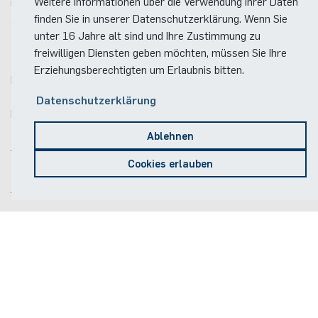
Weitere Informationen über die Verwendung Ihrer Daten
Universitätsstraße 150
finden Sie in unserer Datenschutzerklärung. Wenn Sie
44801
Bochum
unter 16 Jahre alt sind und Ihre Zustimmung zu
freiwilligen Diensten geben möchten, müssen Sie Ihre
Kontakt
Erziehungsberechtigten um Erlaubnis bitten.
Raum:
ID 1/443
Telefon:
(+49)(0)234 / 32 - 26880
Datenschutzerklärung
E-Mail:
insys(at)rub.de
Ablehnen
Anreise
Cookies erlauben
Lageplan der Fakultät
Anreise zum RUB-Campus
© 2026