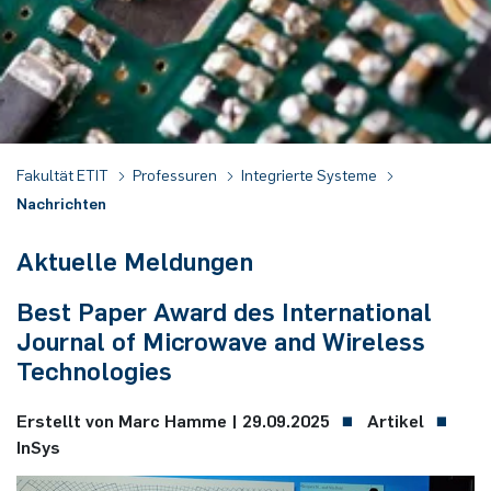
Duales Studium / Praxisintegrierendes ­Studium
Akademische Feier 2018
CrossING-2017
Ausbildung
Plaque-CharM
Kommunikationstechnik
Österreich
Studium mit Forschungspraxis
Akademische Feier 2017
Informationen für Unternehmen
PluTO
Medizintechnik
Polen
Auslandsaufenthalte
PluTO+
Plasmatechnik
Rumänien
Fakultät ETIT
Professuren
Integrierte Systeme
Nachrichten
Studienfachberatung
6GEM
Slowakei
Aktuelle Meldungen
Prüfungsamt ETIT
Terahertz-NRW
Spanien
Best Paper Award des International
Tschechien
Journal of Microwave and Wireless
Technologies
Türkei
Erstellt von Marc Hamme |
29.09.2025
Artikel
Ungarn
InSys