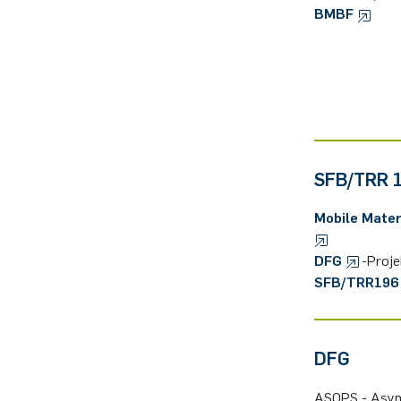
BMBF
SFB/TRR 
Mo­bi­le Ma­te
DFG
-Pro­j
SFB/TRR196
DFG
ASOPS - Asyn­c