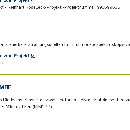
ekt - Reinhart Koselleck-Projekt -Projektnummer 490699635
ral steuerbare Strahlungsquellen für multimodale spektroskopisch
en zum Projekt
kt
BMBF
tes Diodenlaserbasiertes Zwei-Photonen-Polymerisatoinssystem zu
ter Mikrooptiken (MINI2PP)