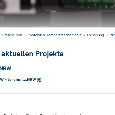
Professuren
Photonik & Terahertztechnologie
Forschung
Pr
aktuellen Projekte
z.NRW
RW - terahertz.NRW