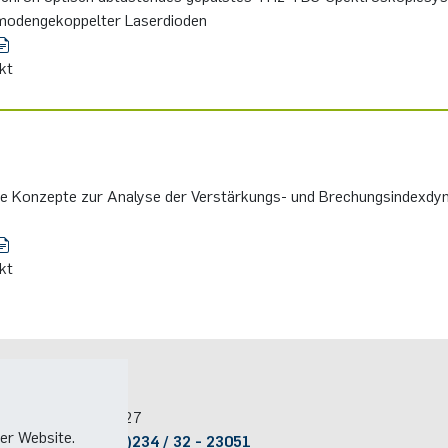
mo­den­ge­kop­pel­ter La­ser­di­oden
ekt
he Kon­zep­te zur Ana­ly­se der Ver­stär­kungs- und Bre­chungs­in­dex­dy­n
ekt
Kontakt
Raum:
ID 04/327
er Website.
Telefon:
(+49)(0)234 / 32 - 23051