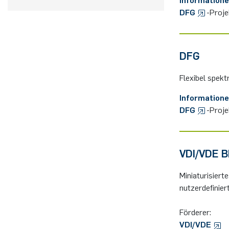
DFG
-Proj
DFG
Flexibel spekt
Information
DFG
-Proje
VDI/VDE 
Miniaturisier
nutzerdefinier
Förderer:
VDI/VDE