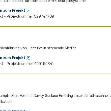
-Diodenlaser für nichtlineare Mikroskopiesysteme
en zum Projekt
ekt - Projektnummer 529747709
llenführung von Licht tief in streuende Medien
en zum Projekt
ekt - Projektnummer 499150341
umpte Spin-Vertical Cavity Surface Emitting Laser für ultraschnell
kation
en zum Projekt