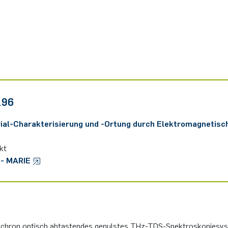
196
­ri­al-Cha­rak­te­ri­sie­rung und -Or­tung durch Elek­tro­ma­gne­ti­s
ekt
 - MARIE
hron op­tisch ab­tas­ten­des ge­puls­tes THz-TDS-Spek­tro­sko­pie­sy