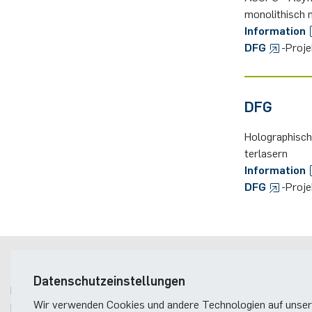
mo­no­li­thisch 
In­for­ma­ti­on
DFG
-Pro­j
DFG
Ho­lo­gra­phi­sc
ter­la­sern
In­for­ma­ti­on
DFG
-Pro­j
Postanschrift
Datenschutzeinstellungen
Ruhr-Universität Bochum
Wir verwenden Cookies und andere Technologien auf unser
Fakultät für Elektrotechnik und Informationstechnik