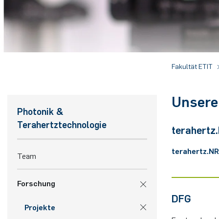
Fakultät ETIT
Unsere 
Photonik &
Terahertztechnologie
terahert
terahertz.N
Team
Forschung
DFG
Projekte