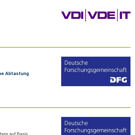
che Ab­tas­tung
s­tem auf Basis