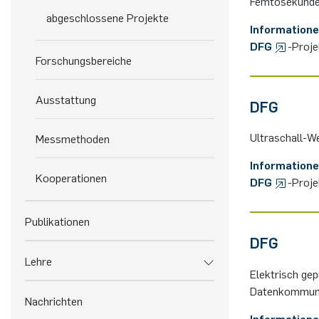
Femtosekunden
abgeschlossene Projekte
Information
DFG
-Proj
Forschungsbereiche
Ausstattung
DFG
Ultraschall-We
Messmethoden
Information
Kooperationen
DFG
-Proj
Publikationen
DFG
Lehre
Elektrisch gep
Datenkommuni
Nachrichten
Information