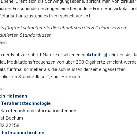
n Ebene. Dreht sich die Schwingungsebene, spricht man von zirkular
chumer Forschenden erzeugen eine besondere Form von zirkular pol
Polarisationszustand extrem schnell variiert.
ls fünfmal schneller als die schnellsten derzeit eingesetzten
dulierten Standardlaser.
ann
in der Fachzeitschrift Nature erschienenen
Arbeit
zeigten sie, d
ziell Modulationsfrequenzen von über 200 Gigahertz erreicht werde
als fünfmal schneller als die schnellsten derzeit eingesetzten
dulierten Standardlaser“, sagt Hofmann.
kt:
rtin Hofmann
 Terahertztechnologie
lektrotechnik und Informationstechnik
ität Bochum
 32 22259
n.hofmann(at)rub.de