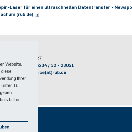
pin-Laser für einen ultraschnellen Datentransfer - Newspor
Bochum (rub.de)
Kontakt
Raum:
ID 04/327
er Website.
Telefon:
(+49)(0)234 / 32 - 23051
 diese
E-Mail:
ptt+office(at)rub.de
wendung Ihrer
e unter 16
 geben
nis bitten.
Social Media
auben