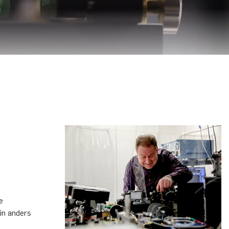
e
in anders