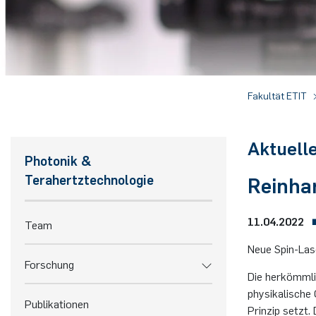
Fakultät ETIT
Aktuell
Photonik &
Terahertztechnologie
Reinhar
11.04.2022
Team
Neue Spin-Lase
Forschung
Die herkömmli
physikalische
Publikationen
Prinzip setzt