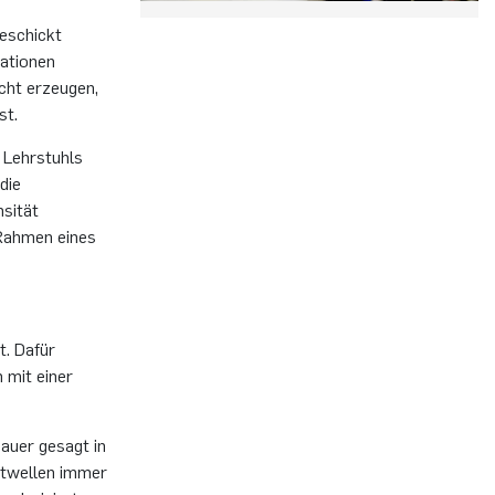
geschickt
mationen
cht erzeugen,
st.
 Lehrstuhls
die
nsität
 Rahmen eines
t. Dafür
 mit einer
nauer gesagt in
chtwellen immer