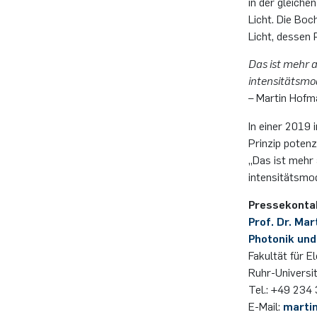
in der gleiche
Licht. Die Bo
Licht, dessen 
Das ist mehr a
intensitätsmo
– Martin Hofm
In einer 2019 
Prinzip poten
„Das ist mehr 
intensitätsmo
Pressekonta
Prof. Dr. Ma
Photonik und
Fakultät für E
Ruhr-Univers
Tel.: +49 234
E-Mail:
marti