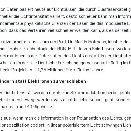
on Daten basiert heute auf Lichtpulsen, die durch Glasfaserkabel 
neller die Lichtintensität variiert, desto schneller kann man Infor
ndamentale physikalische Grenzen der Laser, die das modulierte Li
och, dass das Verfahren viel schneller werden kann, als es derzeit i
native arbeitet das Team um Prof. Dr. Martin Hofmann, Inhaber des
nd Terahertztechnologie der RUB. Mithilfe von Spin-Lasern wollen 
formationen in der Polarisation des Lichts anstatt in der Lichtinte
 Arbeiten fördert die Deutsche Forschungsgemeinschaft künftig im
leck-Projekts mit 1,25 Millionen Euro für fünf Jahre.
ändern statt Elektronen zu verschieben
r Lichtintensität werden durch eine Strommodulation herbeigeführ
lektronen bewegt werden, was nicht beliebig schnell geht, sondern
maximal rund 40 Gigahertz.
s aus, wenn man die Information in der Polarisation des Lichts, ge
tionsoszillation codiert: In linear polarisiertem Licht schwingen Li