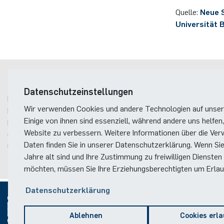
Quelle:
Neue S
Universität 
Postanschrift
Datenschutzeinstellungen
Ruhr-Universität Bochum
Wir verwenden Cookies und andere Technologien auf unser
Fakultät für Elektrotechnik und Informationstechnik
Einige von ihnen sind essenziell, während andere uns helfen,
Photonik & Terahertztechnologie
Website zu verbessern. Weitere Informationen über die Ver
Gebäude ID, Postfach
16
Daten finden Sie in unserer Datenschutzerklärung. Wenn Si
Universitätsstraße 150
Jahre alt sind und Ihre Zustimmung zu freiwilligen Diensten
44801
Bochum
möchten, müssen Sie Ihre Erziehungsberechtigten um Erlaub
Datenschutzerklärung
Ablehnen
Cookies erl