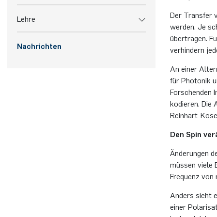
Der Transfer v
Lehre
werden. Je sch
übertragen. Fu
Nachrichten
verhindern jed
An einer Alter
für Photonik u
Forschenden In
kodieren. Die
Reinhart-Kosel
Den Spin ver
Änderungen de
müssen viele E
Frequenz von 
Anders sieht e
einer Polarisa