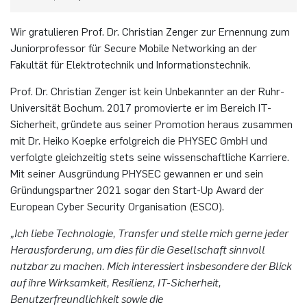
Elektronische Schaltungstechnik
Duales Studium / Praxisintegrierendes ­Studium
Wir gratulieren Prof. Dr. Christian Zenger zur Ernennung zum
Akademische Feier 2018
CrossING-2017
Ausbildung
Plaque-CharM
Kommunikationstechnik
Österreich
Juniorprofessor für Secure Mobile Networking an der
Energiesystemtechnik & Leistungs­mechatronik
Fakultät für Elektrotechnik und Informationstechnik.
Studium mit Forschungspraxis
Akademische Feier 2017
Informationen für Unternehmen
PluTO
Medizintechnik
Polen
Hochfrequenzsysteme
Prof. Dr. Christian Zenger ist kein Unbekannter an der Ruhr-
Auslandsaufenthalte
PluTO+
Plasmatechnik
Rumänien
Universität Bochum. 2017 promovierte er im Bereich IT-
Integrierte Hochfrequenzsensoren
Sicherheit, gründete aus seiner Promotion heraus zusammen
Studienfachberatung
6GEM
Slowakei
mit Dr. Heiko Koepke erfolgreich die PHYSEC GmbH und
Integrierte Systeme
verfolgte gleichzeitig stets seine wissenschaftliche Karriere.
Prüfungsamt ETIT
Terahertz-NRW
Spanien
Mit seiner Ausgründung PHYSEC gewannen er und sein
Kognitive Sensorik
Gründungspartner 2021 sogar den Start-Up Award der
European Cyber Security Organisation (ESCO).
Tschechien
Lernende technische Systeme
„Ich liebe Technologie, Transfer und stelle mich gerne jeder
Türkei
Herausforderung, um dies für die Gesellschaft sinnvoll
Medizintechnik
nutzbar zu machen. Mich interessiert insbesondere der Blick
Ungarn
auf ihre Wirksamkeit, Resilienz, IT-Sicherheit,
Mikrosystemtechnik
Benutzerfreundlichkeit sowie die