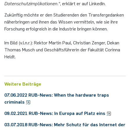
Datenschutzimplikationen.“
, erklärt er auf LinkedIn.
Nonlinearity Engineering
Zukünftig möchte er den Studierenden den Transfergedanken
näherbringen und ihnen das Wissen vermitteln, wie sie ihre
Photonics & Ultrafast Laser Science
Forschung erfolgreich in die Industrie bringen können.
Photonik & Terahertztechnologie
Im Bild (v.l.n.r.): Rektor Martin Paul, Christian Zenger, Dekan
Thomas Musch und Geschäftsführerin der Fakultät Corinna
Simply Complex Lab
Heldt.
Theoretische Elektrotechnik
Vernetzte Energieeffiziente Systeme
Weitere Beiträge
07.06.2022 RUB-News: When the hardware traps
Werkstoffe & Nanoelektronik
criminals
09.02.2021 RUB-News: In Europa auf Platz eins
03.07.2018 RUB-News: Mehr Schutz für das Internet der