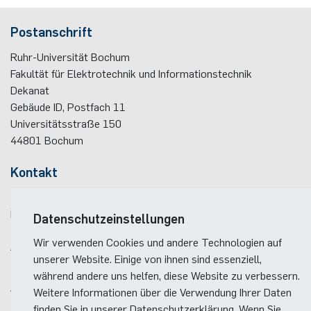
Postanschrift
Ruhr-Universität Bochum
Fakultät für Elektrotechnik und Informationstechnik
Dekanat
Gebäude ID, Postfach
11
Universitätsstraße 150
44801
Bochum
Kontakt
Telefon:
(+49)(0)234 / 32 - 12299
E-Mail:
dekanat(at)ei.rub.de
Datenschutzeinstellungen
Wir verwenden Cookies und andere Technologien auf
Anreise
unserer Website. Einige von ihnen sind essenziell,
Lageplan der Fakultät
während andere uns helfen, diese Website zu verbessern.
Anreise zum RUB-Campus
Weitere Informationen über die Verwendung Ihrer Daten
finden Sie in unserer Datenschutzerklärung. Wenn Sie