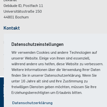
Gebäude ID, Postfach
11
Universitätsstraße 150
44801
Bochum
Kontakt
Telefon:
(+49)(0)234 / 32 - 12299
E-Mail:
dekanat(at)ei.rub.de
Datenschutzeinstellungen
Wir verwenden Cookies und andere Technologien auf
Anreise
unserer Website. Einige von ihnen sind essenziell,
Lageplan der Fakultät
während andere uns helfen, diese Website zu verbessern.
Anreise zum RUB-Campus
Weitere Informationen über die Verwendung Ihrer Daten
finden Sie in unserer Datenschutzerklärung. Wenn Sie
unter 16 Jahre alt sind und Ihre Zustimmung zu
freiwilligen Diensten geben möchten, müssen Sie Ihre
Erziehungsberechtigten um Erlaubnis bitten.
© 2026
Datenschutzerklärung