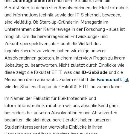
Berufsfelder, in denen sich Absolvent:innen der Elektrotechnik
Nonlinearity Engineering
und Informationstechnik sowie der IT-Sicherheit bewegen,
sind vielfältig. Ob Start-up-Gründer:in, Manager:in im
Photonics & Ultrafast Laser Science
Unternehmen oder Karrierewege in der Forschung - alles ist
möglich. Um die hervorragenden Entwicklungs- und
Photonik & Terahertztechnologie
Zukunftsperspektiven, aber auch die Vielfalt des
Ingenieurberufs zu zeigen, haben wir einige unserer
Simply Complex Lab
Absolvent:innen gebeten, in einem Interview Fragen zu Ihrem
Joballtag zu beantworten. Nicht zuletzt durch Einblicke wie
Theoretische Elektrotechnik
diese zeigt die Fakultät ETIT, was das
ID-Gebäude
und die
Menschen darin ausmacht. Zudem erzählt die
Fachschaft
,
Vernetzte Energieeffiziente Systeme
wie der Studienalltag an der Fakultät ETIT aussehen kann.
Im Namen der Fakultät für Elektrotechnik und
Werkstoffe & Nanoelektronik
Informationstechnik möchten wir uns abschließend ganz
besonders bei unseren Absolventinnen und Absolventen
bedanken, die sich dazu bereit erklärt haben, unseren
Studieninteressenten wertvolle Einblicke in Ihren
Karrierewege und Ihren Arbeitsalltag zu geben.