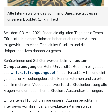
Elektronische Schaltungstechnik
Duales Studium / Praxisintegrierendes ­Studium
Akademische Feier 2018
CrossING-2017
Ausbildung
Plaque-CharM
Kommunikationstechnik
Österreich
Alle Interviews wie das von Timo Jaeschke gibt es in
Energiesystemtechnik & Leistungs­mechatronik
unserem Booklet (Link in Text).
Studium mit Forschungspraxis
Akademische Feier 2017
Informationen für Unternehmen
PluTO
Medizintechnik
Polen
Hochfrequenzsysteme
Seit dem 03. Mai 2021 finden die digitalen Tage der offenen
Auslandsaufenthalte
PluTO+
Plasmatechnik
Rumänien
Tür statt. In diesem Rahmen haben auch unsere Alumni
Integrierte Hochfrequenzsensoren
mitgewirkt, um einen Einblick ins Studium und die
Studienfachberatung
6GEM
Slowakei
Jobperspektiven danach zu geben.
Integrierte Systeme
Schülerinnen und Schüler werden beim
virtuellen
Prüfungsamt ETIT
Terahertz-NRW
Spanien
Campusrundgang
der Ruhr-Universität Bochum eingeladen,
Kognitive Sensorik
das
Unterstützungsangebot
der Fakultät ETIT und ei­ni­
Tschechien
ge un­se­rer For­schungs­bereiche ken­nen­zu­ler­nen und zu er­le­
Lernende technische Systeme
ben. In mehreren Videos beantwortet die Studienberatung alle
Türkei
Fragen rund um das Thema Studium, Auslandserfahrungen.
Medizintechnik
Ein weiteres Highlight: einige unserer Alumni berichten in
Ungarn
Interviews von ihren ganz individuellen Karrierewegen
Mikrosystemtechnik
und
Jobmöglichkeiten
nach dem Studium. Denn die