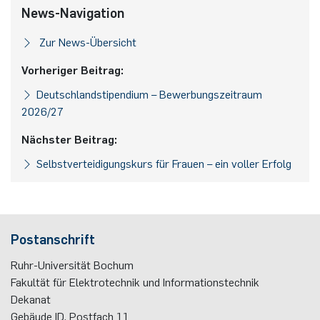
News-Navigation
Nonlinearity Engineering
Zur News-Übersicht
Photonics & Ultrafast Laser Science
Vorheriger Beitrag:
Deutschlandstipendium – Bewerbungszeitraum
Photonik & Terahertztechnologie
2026/27
Simply Complex Lab
Nächster Beitrag:
Selbstverteidigungskurs für Frauen – ein voller Erfolg
Theoretische Elektrotechnik
Vernetzte Energieeffiziente Systeme
Postanschrift
Werkstoffe & Nanoelektronik
Ruhr-Universität Bochum
Fakultät für Elektrotechnik und Informationstechnik
Dekanat
Gebäude ID, Postfach
11