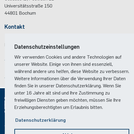
Universitätsstraße 150
44801
Bochum
Kontakt
Telefon:
(+49)(0)234 / 32 - 12299
E-Mail:
dekanat(at)ei.rub.de
Datenschutzeinstellungen
Wir verwenden Cookies und andere Technologien auf
Anreise
unserer Website. Einige von ihnen sind essenziell,
Lageplan der Fakultät
während andere uns helfen, diese Website zu verbessern.
Anreise zum RUB-Campus
Weitere Informationen über die Verwendung Ihrer Daten
finden Sie in unserer Datenschutzerklärung. Wenn Sie
unter 16 Jahre alt sind und Ihre Zustimmung zu
freiwilligen Diensten geben möchten, müssen Sie Ihre
Erziehungsberechtigten um Erlaubnis bitten.
© 2026
Datenschutzerklärung
Social Media