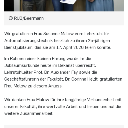
Elektronische Schaltungstechnik
Duales Studium / Praxisintegrierendes ­Studium
Akademische Feier 2018
CrossING-2017
Ausbildung
Plaque-CharM
Kommunikationstechnik
Österreich
© RUB/Beermann
Energiesystemtechnik & Leistungs­mechatronik
Studium mit Forschungspraxis
Akademische Feier 2017
Informationen für Unternehmen
PluTO
Medizintechnik
Polen
Wir gratulieren Frau Susanne Malow vom Lehrstuhl für
Hochfrequenzsysteme
Automatisierungstechnik herzlich zu ihrem 25-jährigen
Auslandsaufenthalte
PluTO+
Plasmatechnik
Rumänien
Dienstjubiläum, das sie am 17. April 2026 feiern konnte.
Integrierte Hochfrequenzsensoren
Studienfachberatung
6GEM
Slowakei
Im Rahmen einer kleinen Ehrung wurde ihr die
Integrierte Systeme
Jubiläumsurkunde heute im Dekanat überreicht.
Prüfungsamt ETIT
Terahertz-NRW
Spanien
Lehrstuhlleiter Prof. Dr. Alexander Fay sowie die
Kognitive Sensorik
Geschäftsführerin der Fakultät, Dr. Corinna Heldt, gratulierten
Frau Malow zu diesem Anlass.
Tschechien
Lernende technische Systeme
Wir danken Frau Malow für ihre langjährige Verbundenheit mit
Türkei
unserer Fakultät, ihre wertvolle Arbeit und freuen uns auf die
Medizintechnik
weitere Zusammenarbeit.
Ungarn
Mikrosystemtechnik