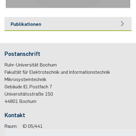
Publikationen
2026
Marvin Krüner, Achim Nadzeyka, Malte Jonas Marius Julian
Postanschrift
Becher, Zhongquan Liao, Detlef Rogalla, André Clausner,
Andreas Ostendorf, Michael Kahl, Claudia Bock
Ruhr-Universität Bochum
Phase Engineering of Plasma-Enhanced Atomic
Fakultät für Elektrotechnik und Informationstechnik
Layer Deposited Molybdenum Disulfide Using High
Mikrosystemtechnik
+
+
Accuracy Direct Writing With Focused Li
and Ga
Ion
Gebäude ID, Postfach
7
Beams and Ultrashort Pulse Laser
Universitätsstraße 150
In:
Small
(
2026
): e74834
44801
Bochum
DOI:
10.1002/smll.74834
Kontakt
2025
Raum:
ID 05/441
Telefon:
(+49)(0)234 / 32 - 22183
Malte J. M. J. Becher, Anton Saetchnikov, Leander Vogel,