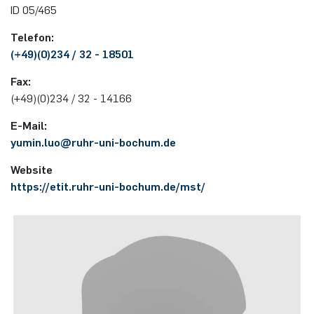
ID 05/465
Elektronische Schaltungstechnik
Duales Studium / Praxisintegrierendes ­Studium
Akademische Feier 2018
CrossING-2017
Ausbildung
Plaque-CharM
Kommunikationstechnik
Österreich
Telefon:
Energiesystemtechnik & Leistungs­mechatronik
(+49)(0)234 / 32 - 18501
Studium mit Forschungspraxis
Akademische Feier 2017
Informationen für Unternehmen
PluTO
Medizintechnik
Polen
Fax:
Hochfrequenzsysteme
(+49)(0)234 / 32 - 14166
Auslandsaufenthalte
PluTO+
Plasmatechnik
Rumänien
Integrierte Hochfrequenzsensoren
E-Mail:
Studienfachberatung
6GEM
Slowakei
yumin.luo@​ruhr-uni-bochum.de
Integrierte Systeme
Website
Prüfungsamt ETIT
Terahertz-NRW
Spanien
https://etit.ruhr-uni-bochum.de/mst/
Kognitive Sensorik
Tschechien
Lernende technische Systeme
Türkei
Medizintechnik
Ungarn
Mikrosystemtechnik