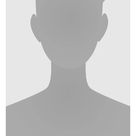
Nonlinearity Engineering
Photonics & Ultrafast Laser Science
Photonik & Terahertztechnologie
Simply Complex Lab
Theoretische Elektrotechnik
Vernetzte Energieeffiziente Systeme
Werkstoffe & Nanoelektronik