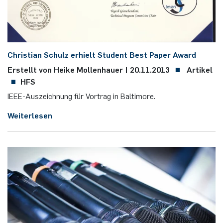
Chris­ti­an Schulz er­hielt Stu­dent Best Paper Award
Erstellt von Heike Mollenhauer |
20.11.2013
Artikel
HFS
IEEE-Aus­zeich­nung für Vor­trag in Bal­ti­more.
Weiterlesen