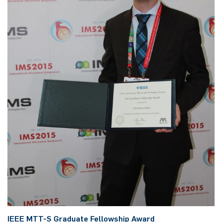
IEEE MTT-S Gra­dua­te Fel­lowship Award