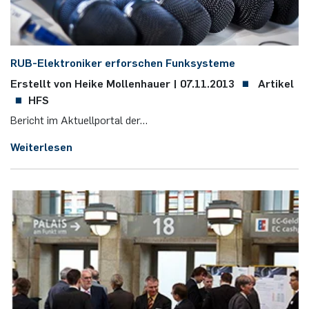
RUB-Elek­tro­ni­ker er­for­schen Funk­sys­te­me
Erstellt von Heike Mollenhauer |
07.11.2013
Artikel
HFS
Be­richt im Ak­tu­ell­por­tal der…
Weiterlesen