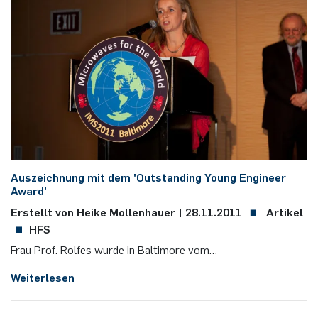
Aus­zeich­nung mit dem 'Out­stan­ding Young En­gi­neer
Award'
Erstellt von Heike Mollenhauer |
28.11.2011
Artikel
HFS
Frau Prof. Rol­fes wurde in Bal­ti­more vom…
Weiterlesen