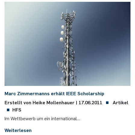
Marc Zim­mer­manns er­hält IEEE Scho­lar­ship
Erstellt von Heike Mollenhauer |
17.06.2011
Artikel
HFS
Im Wett­be­werb um ein in­ter­na­tio­nal…
Weiterlesen