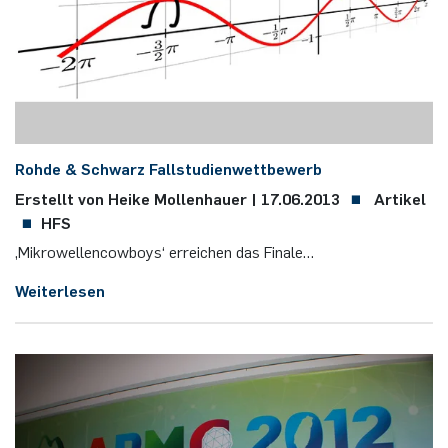
Rohde & Schwarz Fall­stu­di­en­wett­be­werb
Erstellt von Heike Mollenhauer |
17.06.2013
Artikel
HFS
‚Mi­kro­wel­len­cow­boys‘ er­rei­chen das Fi­na­le…
Weiterlesen