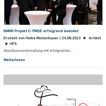
BMWi Pro­jekt C-PM­SE erfolgreich beendet
Erstellt von Heike Mollenhauer |
24.06.2013
Artikel
HFS
Ab­schluss­ver­an­stal­tung mit er­folg­rei­cher…
Weiterlesen