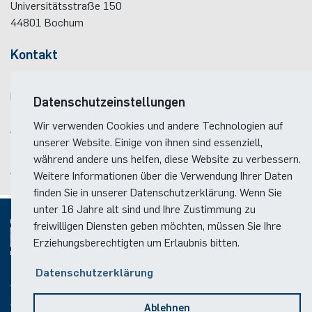
Universitätsstraße 150
Staff En­gi­neer Radio Fre­quen­cy ICs bei der Firma In­fi­
44801
Bochum
ne­on Tech­no­lo­gies AG im Be­reich Pro­dukt­ent­wick­
lung für 'DECT/Blue­tooth/WLAN BiC­MOS-Trans­cei­
Kontakt
ver'
Seit Okt. 2003 Lei­ter des Ar­beits­ge­bie­tes Schal­
Telefon:
(+49)(0)234 / 32 - 12299
tungs­tech­nik an der Ruhr-Uni­ver­si­tät Bo­chum
E-Mail:
dekanat(at)ei.rub.de
Datenschutzeinstellungen
Wir verwenden Cookies und andere Technologien auf
Anreise
unserer Website. Einige von ihnen sind essenziell,
Lageplan der Fakultät
während andere uns helfen, diese Website zu verbessern.
Anreise zum RUB-Campus
Weitere Informationen über die Verwendung Ihrer Daten
finden Sie in unserer Datenschutzerklärung. Wenn Sie
unter 16 Jahre alt sind und Ihre Zustimmung zu
freiwilligen Diensten geben möchten, müssen Sie Ihre
Erziehungsberechtigten um Erlaubnis bitten.
© 2026
Datenschutzerklärung
Social Media
Ablehnen