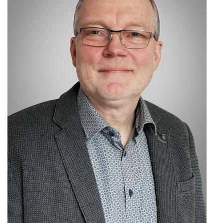
Nonlinearity Engineering
Photonics & Ultrafast Laser Science
Photonik & Terahertztechnologie
Simply Complex Lab
Theoretische Elektrotechnik
Vernetzte Energieeffiziente Systeme
Werkstoffe & Nanoelektronik