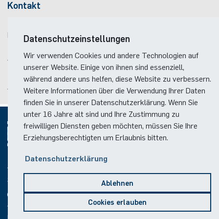
Kontakt
Pressemitteilung: Neuer aktualisierter und
erweiterter Powerpoint-Foliensatz für Lehrende
Telefon:
(+49)(0)234 / 32 - 12299
Berufsweg
zu dem Buch „Wissenschaftliches Arbeiten“
E-Mail:
dekanat(at)ei.rub.de
Datenschutzeinstellungen
1979 - 1987
09/2025
Wir verwenden Cookies und andere Technologien auf
Anreise
Referatsleiter, danach Abteilungsleiter
Software
Pressemitteilung: Neuauflage – Java:
unserer Website. Einige von ihnen sind essenziell,
Lageplan der Fakultät
Engineering
bei der TA Triumph-Adler AG in Nürnberg,
Objektorientiert programmieren
während andere uns helfen, diese Website zu verbessern.
Anreise zum RUB-Campus
danach Bereichsleiter für
Neue
Weitere Informationen über die Verwendung Ihrer Daten
07/2025
Technologien/Basisentwicklung
finden Sie in unserer Datenschutzerklärung. Wenn Sie
Pressemitteilung: Prof. Balzert-Ballettpreis für
unter 16 Jahre alt sind und Ihre Zustimmung zu
1983 – 1987
analog-digitale Ballettchoreographie zum 2. Mal
freiwilligen Diensten geben möchten, müssen Sie Ihre
Direkt dem Vorstand Entwicklung unterstellt
verliehen
Erziehungsberechtigten um Erlaubnis bitten.
1987
09/2024
© 2026
Datenschutzerklärung
Habilitation an der Universität Stuttgart, Thema
Balzert-Preis 2024 verliehen: Digitaler Escape-
Software-Ergonomie und Software Engineering
Room für Schüler*innen
Social Media
Ablehnen
1987 - 7/2015
12/2023
Cookies erlauben
Inhaber des Lehrstuhls für Software-Technik an der
Making of „Morph it“ – Ausschnitt aus pro
Impressum
Datenschutz
Copyright