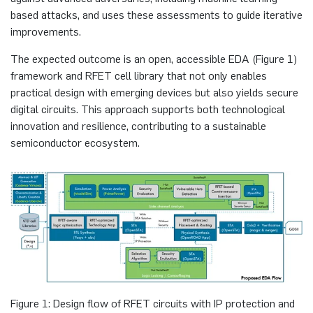
based attacks, and uses these assessments to guide iterative
Nonlinearity Engineering
improvements.
Photonics & Ultrafast Laser Science
The expected outcome is an open, accessible EDA (Figure 1)
framework and RFET cell library that not only enables
practical design with emerging devices but also yields secure
Photonik & Terahertztechnologie
digital circuits. This approach supports both technological
innovation and resilience, contributing to a sustainable
Simply Complex Lab
semiconductor ecosystem.
Theoretische Elektrotechnik
Vernetzte Energieeffiziente Systeme
Werkstoffe & Nanoelektronik
Figure 1: Design flow of RFET circuits with IP protection and