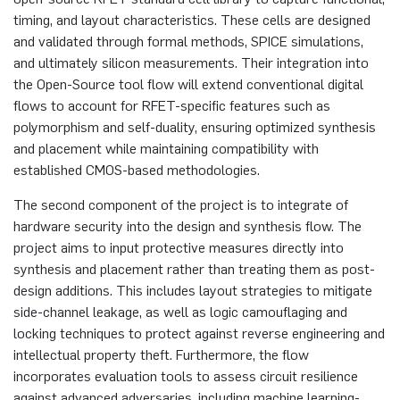
Elektronische Schaltungstechnik
timing, and layout characteristics. These cells are designed
Duales Studium / Praxisintegrierendes ­Studium
and validated through formal methods, SPICE simulations,
Akademische Feier 2018
CrossING-2017
Ausbildung
Plaque-CharM
Kommunikationstechnik
Österreich
and ultimately silicon measurements. Their integration into
Energiesystemtechnik & Leistungs­mechatronik
the Open-Source tool flow will extend conventional digital
Studium mit Forschungspraxis
Akademische Feier 2017
Informationen für Unternehmen
PluTO
Medizintechnik
Polen
flows to account for RFET-specific features such as
Hochfrequenzsysteme
polymorphism and self-duality, ensuring optimized synthesis
Auslandsaufenthalte
PluTO+
Plasmatechnik
Rumänien
and placement while maintaining compatibility with
Integrierte Hochfrequenzsensoren
established CMOS-based methodologies.
Studienfachberatung
6GEM
Slowakei
Integrierte Systeme
The second component of the project is to integrate of
Prüfungsamt ETIT
Terahertz-NRW
Spanien
hardware security into the design and synthesis flow. The
Kognitive Sensorik
project aims to input protective measures directly into
synthesis and placement rather than treating them as post-
Tschechien
design additions. This includes layout strategies to mitigate
Lernende technische Systeme
side-channel leakage, as well as logic camouflaging and
Türkei
locking techniques to protect against reverse engineering and
Medizintechnik
intellectual property theft. Furthermore, the flow
Ungarn
incorporates evaluation tools to assess circuit resilience
Mikrosystemtechnik
against advanced adversaries, including machine learning-