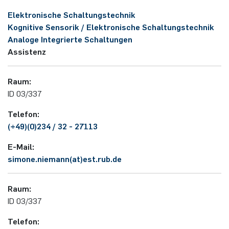
Elektronische Schaltungstechnik
Elektronische Schaltungstechnik
Duales Studium / Praxisintegrierendes ­Studium
Akademische Feier 2018
CrossING-2017
Ausbildung
Plaque-CharM
Kommunikationstechnik
Österreich
Kognitive Sensorik / Elektronische Schaltungstechnik
Energiesystemtechnik & Leistungs­mechatronik
Analoge Integrierte Schaltungen
Studium mit Forschungspraxis
Akademische Feier 2017
Informationen für Unternehmen
PluTO
Medizintechnik
Polen
Assistenz
Hochfrequenzsysteme
Auslandsaufenthalte
PluTO+
Plasmatechnik
Rumänien
Raum:
Integrierte Hochfrequenzsensoren
ID 03/337
Studienfachberatung
6GEM
Slowakei
Integrierte Systeme
Telefon:
Prüfungsamt ETIT
(+49)(0)234 / 32 - 27113
Terahertz-NRW
Spanien
Kognitive Sensorik
E-Mail:
Tschechien
simone.niemann(at)est.rub.de
Lernende technische Systeme
Türkei
Raum:
Medizintechnik
ID 03/337
Ungarn
Mikrosystemtechnik
Telefon: