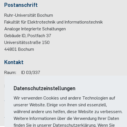
Postanschrift
Ruhr-Universität Bochum
Fakultät für Elektrotechnik und Informationstechnik
Analoge Integrierte Schaltungen
Gebäude ID, Postfach
37
Universitätsstraße 150
44801
Bochum
Kontakt
Raum:
ID 03/337
Telefon:
(+49)(0)234 / 32 - 27113
E-Mail:
alle(at)ais.rub.de
Datenschutzeinstellungen
Wir verwenden Cookies und andere Technologien auf
Anreise
unserer Website. Einige von ihnen sind essenziell,
Lageplan der Fakultät
während andere uns helfen, diese Website zu verbessern.
Anreise zum RUB-Campus
Weitere Informationen über die Verwendung Ihrer Daten
finden Sie in unserer Datenschutzerklärung. Wenn Sie