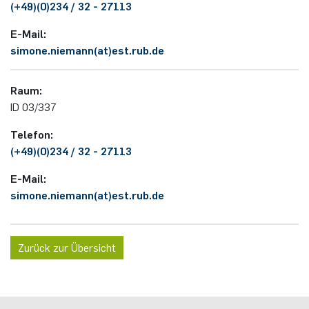
(+49)(0)234 / 32 - 27113
Nonlinearity Engineering
E-Mail:
simone.niemann(at)est.rub.de
Photonics & Ultrafast Laser Science
Raum:
Photonik & Terahertztechnologie
ID 03/337
Simply Complex Lab
Telefon:
(+49)(0)234 / 32 - 27113
Theoretische Elektrotechnik
E-Mail:
simone.niemann(at)est.rub.de
Vernetzte Energieeffiziente Systeme
Werkstoffe & Nanoelektronik
Zurück zur Übersicht