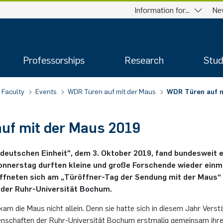
Information for...
Ne
Professorships
Research
Stud
Faculty
Events
WDR Türen auf mit der Maus
WDR Türen auf m
auf mit der Maus 2019
eut­schen Ein­heit", dem 3. Ok­to­ber 2019, fand bun­des­weit 
n­ners­tag durf­ten klei­ne und große For­schende wie­der ein­ma
ff­ne­ten sich am „Tür­öff­ner-Tag der Sen­dung mit der Maus“ die
k der Ruhr-Uni­ver­si­tät Bo­chum.
am die Maus nicht al­lein. Denn sie hatte sich in die­sem Jahr Ver­stär­k
­sen­schaf­ten der Ruhr-Uni­ver­si­tät Bo­chum erst­ma­lig ge­mein­sam i