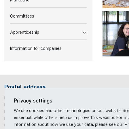
Committees
Apprenticeship
Information for companies
Postal address
Ruhr-Universität Bochum
Privacy settings
Fakultät für Elektrotechnik und Informationstechnik
We use cookies and other technologies on our website. S
Marketing & PR
essential, while others help us improve this website. For m
Building ID, Postbox
11
information about how we use your data, please see our Pri
Universitätsstraße 150