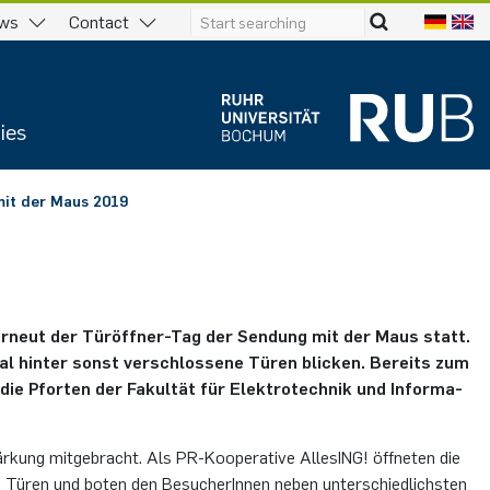
ws
Contact
ies
it der Maus 2019
er­neut der Tür­öff­ner-Tag der Sen­dung mit der Maus statt.
l hin­ter sonst ver­schlos­se­ne Türen bli­cken. Be­reits zum
 Pfor­ten der Fa­kul­tät für Elek­tro­tech­nik und In­for­ma­
ung mit­ge­bracht. Als PR-Ko­ope­ra­ti­ve Al­le­sING! öff­ne­ten die
hre Türen und boten den Be­su­cherInnen neben un­ter­schied­lichs­ten