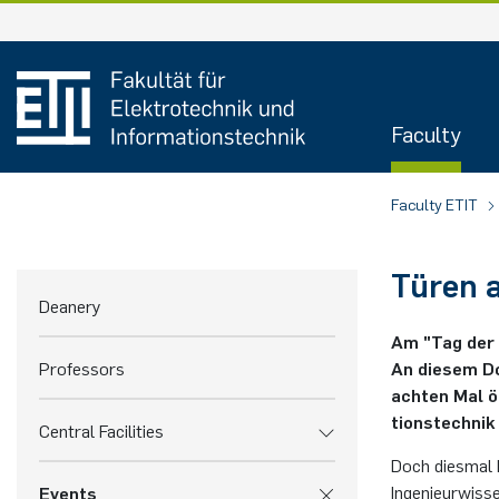
Skip
to
content
Faculty
Faculty ETIT
Türen 
Deanery
Am "Tag der d
Professors
An die­sem Do
ach­ten Mal ö
ti­ons­tech­ni
Central Facilities
Doch dies­mal k
In­ge­nieur­wis
Events