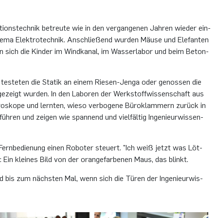
i­ons­tech­nik be­treu­te wie in den ver­gan­ge­nen Jah­ren wie­der ein­
hema Elek­tro­tech­nik. An­schlie­ßend wur­den Mäuse und Ele­fan­ten
n sich die Kin­der im Wind­ka­nal, im Was­ser­la­bor und beim Be­ton­
, tes­te­ten die Sta­tik an einem Rie­sen-Jen­ga oder ge­nos­sen die
e­zeigt wur­den. In den La­bo­ren der Werk­stoff­wis­sen­schaft aus
ro­sko­pe und lern­ten, wieso ver­bo­ge­ne Bü­ro­klam­mern zu­rück in
üh­ren und zei­gen wie span­nend und viel­fäl­tig In­ge­nieur­wis­sen­
 Fern­be­die­nung einen Ro­bo­ter steu­ert. "Ich weiß jetzt was Löt­
 Ein klei­nes Bild von der oran­ge­far­be­nen Maus, das blinkt.
und bis zum nächs­ten Mal, wenn sich die Türen der In­ge­nieur­wis­