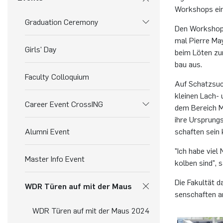
Work­shops ein
Graduation Ceremony
Den Work­shop u
mal Pier­re May
Girls' Day
beim Löten zum 
bau aus.
Faculty Colloquium
Auf Schatz­su­c
klei­nen Lach- 
Career Event CrossING
dem Be­reich Ma
ihre Ur­sprungs­
Alumni Event
schaf­ten sein 
"Ich habe viel 
Master Info Event
kol­ben sind", 
Die Fa­kul­tät 
WDR Türen auf mit der Maus
sen­schaf­ten a
WDR Türen auf mit der Maus 2024