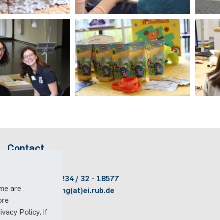
Contact
Room:
1/611
Phone:
(+49)(0)234 / 32 - 18577
ome are
Email:
marketing(at)ei.rub.de
ore
vacy Policy. If