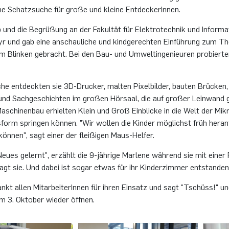
e Schatz­su­che für große und klei­ne Ent­de­ckerInnen.
nd die Be­grü­ßung an der Fa­kul­tät für Elek­tro­tech­nik und In­for­ma­t
r und gab eine an­schau­li­che und kind­ge­rech­ten Ein­füh­rung zum T
Blin­ken ge­bracht. Bei den Bau- und Um­welt­in­ge­nieu­ren pro­bier­te
he ent­deck­ten sie 3D-Dru­cker, mal­ten Pi­xel­bil­der, bau­ten Brü­cken
und Sach­ge­schich­ten im gro­ßen Hör­saal, die auf gro­ßer Lein­wand g
­schi­nen­bau er­hiel­ten Klein und Groß Ein­bli­cke in die Welt der Mi­k
form sprin­gen kön­nen. "Wir wol­len die Kin­der mög­lichst früh her­an­f
kön­nen", sagt einer der flei­ßi­gen Maus-Hel­fer.
Neues ge­lernt", er­zählt die 9-jäh­ri­ge Mar­le­ne wäh­rend sie mit einer
sagt sie. Und dabei ist sogar etwas für ihr Kin­der­zim­mer ent­stan­den:
dankt allen Mit­ar­bei­terInnen für ihren Ein­satz und sagt "Tschüss!" 
m 3. Ok­to­ber wie­der öff­nen.