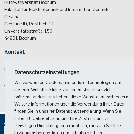
Ruhr-Universität Bochum
Elektronische Schaltungstechnik
Fakultät für Elektrotechnik und Informationstechnik
Duales Studium / Praxisintegrierendes ­Studium
Akademische Feier 2018
CrossING-2017
Ausbildung
Plaque-CharM
Kommunikationstechnik
Österreich
Dekanat
Energiesystemtechnik & Leistungs­mechatronik
Gebäude ID, Postfach
11
Studium mit Forschungspraxis
Akademische Feier 2017
Informationen für Unternehmen
PluTO
Medizintechnik
Polen
Universitätsstraße 150
Hochfrequenzsysteme
44801
Bochum
Auslandsaufenthalte
PluTO+
Plasmatechnik
Rumänien
Kontakt
Integrierte Hochfrequenzsensoren
Studienfachberatung
6GEM
Slowakei
Telefon:
(+49)(0)234 / 32 - 12299
Integrierte Systeme
E-Mail:
dekanat(at)ei.rub.de
Datenschutzeinstellungen
Prüfungsamt ETIT
Terahertz-NRW
Spanien
Kognitive Sensorik
Wir verwenden Cookies und andere Technologien auf
Anreise
unserer Website. Einige von ihnen sind essenziell,
Tschechien
Lageplan der Fakultät
während andere uns helfen, diese Website zu verbessern.
Lernende technische Systeme
Anreise zum RUB-Campus
Weitere Informationen über die Verwendung Ihrer Daten
Türkei
finden Sie in unserer Datenschutzerklärung. Wenn Sie
Medizintechnik
unter 16 Jahre alt sind und Ihre Zustimmung zu
Ungarn
freiwilligen Diensten geben möchten, müssen Sie Ihre
Mikrosystemtechnik
Erziehungsberechtigten um Erlaubnis bitten.