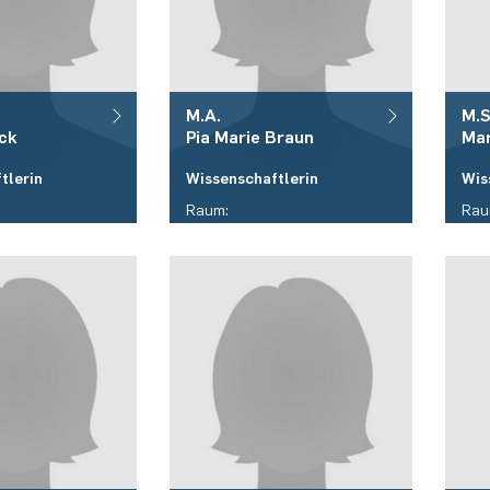
M.A.
M.S
ck
Pia Marie
Braun
Ma
tlerin
Wissenschaftlerin
Wis
Raum:
Rau
ID 05/445
ID 
Telefon:
Tele
/ 32 - 23072
(+49)(0)234 / 32 - 24828
(+4
E-Mail:
E-Ma
k(at)rub.de
pia.m.braun(at)rub.de
mar