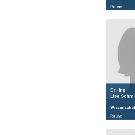
Raum:
ID 05/465
Telefon:
(+49)(0)234 
E-Mail:
yumin.luo(a
Dr.-Ing.
Lisa
Schmi
Wissenschaf
Raum:
ID 05/465
Telefon: