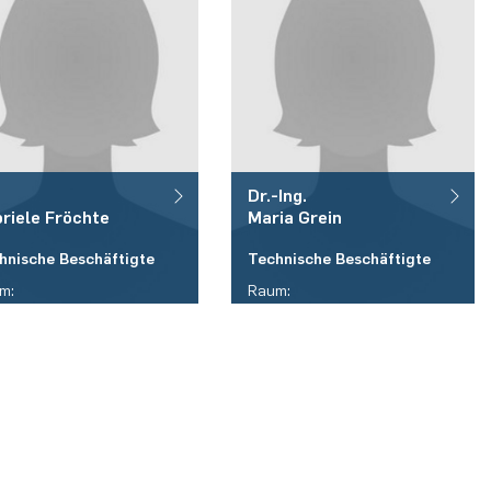
Dr.-Ing.
riele
Fröchte
Maria
Grein
hnische Beschäftigte
Technische Beschäftigte
m:
Raum:
05/445
ID 05/421
fon:
Telefon:
9)(0)234 / 32 - 25784
(+49)(0)234 / 32 - 29713
il:
E-Mail:
riele.froechte(at)rub.de
maria.grein(at)rub.de