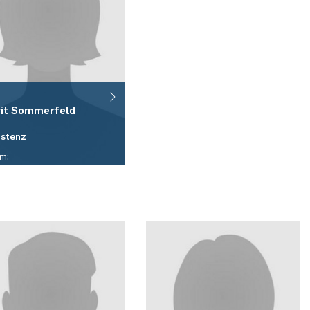
it
Sommerfeld
istenz
m:
05/441
fon:
9)(0)234 / 32 - 22185
il:
it.sommerfeld(at)rub.de