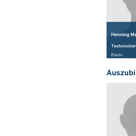
Henning
M
Technischer
Raum:
ID 05/459
Auszubi
Telefon:
(+49)(0)234 
E-Mail:
henning.may