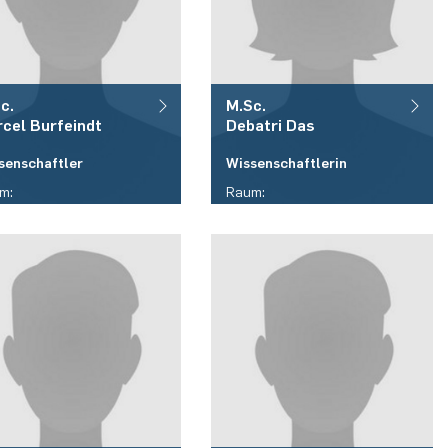
c.
M.Sc.
rcel
Burfeindt
Debatri
Das
senschaftler
Wissenschaftlerin
m:
Raum:
05/463
ID 05/459
fon:
Telefon:
9)(0)234 / 32 - 29423
(+49)(0)234 / 32 - 24849
il:
E-Mail:
cel.burfeindt(at)rub.de
debatri.das(at)rub.de