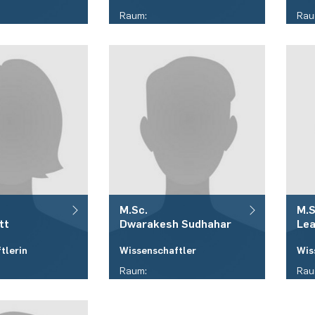
Raum:
Rau
ID 05/465
ID 
Telefon:
Tele
/ 32 - 18501
(+49)(0)234 / 32 - 18631
(+4
E-Mail:
E-Ma
t)rub.de
canh.nguyen(at)rub.de
ant
M.Sc.
M.S
tt
Dwarakesh
Sudhahar
Le
tlerin
Wissenschaftler
Wis
Raum:
Rau
ID 05/413
ID 
Telefon:
Tele