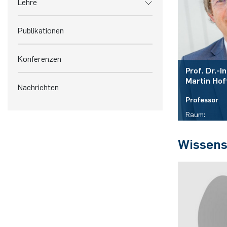
Lehre
Publikationen
Konferenzen
Prof. Dr.-In
Martin
Hof
Nachrichten
Professor
Raum:
ID 05/439
Wissens
Telefon:
(+49)(0)234 
E-Mail:
martin.hoff
de