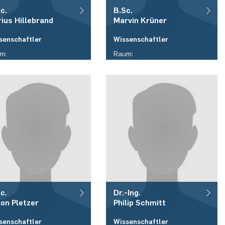
c.
B.Sc.
rius
Hillebrand
Marvin
Krüner
senschaftler
Wissenschaftler
m:
Raum:
05/413
ID 05/415
fon:
Telefon:
9)(0)234 / 32 - 23158
(+49)(0)234 / 32 - 12182
il:
E-Mail:
ius.hillebrand(at)rub.de
marvin.kruener(at)rub.de
c.
Dr.-Ing.
ton
Pletzer
Philip
Schmitt
senschaftler
Wissenschaftler