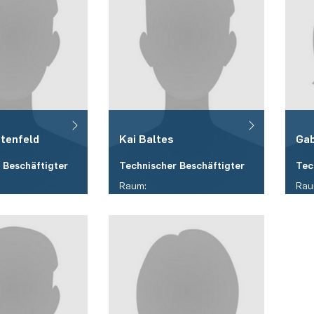
tenfeld
Kai
Baltes
Gab
 Beschäftigter
Technischer Beschäftigter
Tec
Raum:
Rau
ID 05/457
ID 
Telefon:
Tele
/ 32 - 26535
(+49)(0)234 / 32 - 23825
(+4
E-Mail:
E-Ma
enfeld(at)rub.de
kai.baltes(at)rub.de
gab