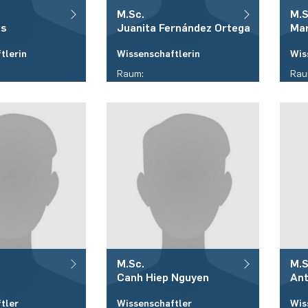
M.Sc.
M.S
as
Juanita
Fernández Ortega
Ma
tlerin
Wissenschaftlerin
Wis
Raum:
Rau
ID 05/465
ID 
Telefon:
Tele
/ 32 - 17788
(+49)(0)234 / 32 - 18503
(+4
E-Mail:
E-Ma
(at)rub.de
juanita.fernandezortega(at)r
mar
ub.de
M.Sc.
M.S
Canh Hiep
Nguyen
An
tler
Wissenschaftler
Wis