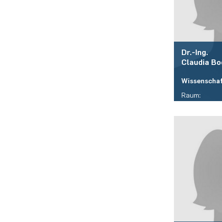
Dr.-Ing.
Claudia
Bo
Wissenschaf
Raum:
ID 05/451
Telefon:
(+49)(0)234 
E-Mail:
claudia.boc