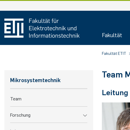
Zum
Inhalt
springen
Fakultät
Fakultät ETIT
Team M
Mikrosystemtechnik
Leitung
Team
Forschung