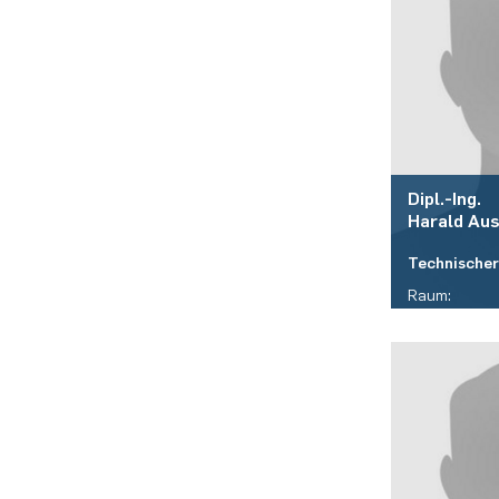
Dipl.-Ing.
Harald
Aus
Technischer
Raum:
ID 05/421
Telefon:
(+49)(0)234 
E-Mail:
harald.aust