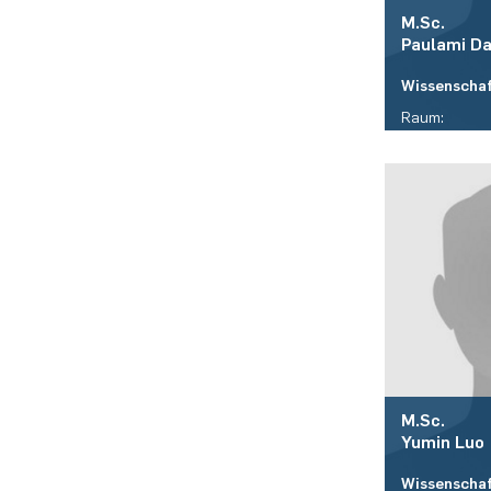
M.Sc.
Paulami
D
Wissenschaf
Raum:
ID 05/463
Telefon:
(+49)(0)234 
E-Mail:
paulami.das
M.Sc.
Yumin
Luo
Wissenschaf