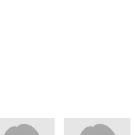
9)(0)234 / 32 - 26533
(+49)(0)234 / 32 - 26515
il:
E-Mail:
nder.vogel(at)rub.de
ulrich.wieser(at)rub.de