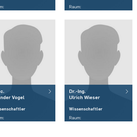
m:
Raum:
05/415
ID 05/409
fon:
Telefon:
9)(0)234 / 32 - 17540
(+49)(0)234 / 32 - 28073
il:
E-Mail:
on.pletzer(at)rub.de
philip.schmitt(at)rub.de
c.
Dr.-Ing.
ander
Vogel
Ulrich
Wieser
senschaftler
Wissenschaftler
m:
Raum:
05/415
ID 05/447
fon:
Telefon: